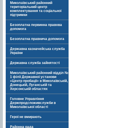
Миколаївський районний
територіальний центр
комплектування та соціальної
підтримки
Безоплатна первинна правова
допомога
Безоплатна правнича допомога
Державна казначейська служба
України
Державна служба зайнятості
Миколаївський районний відділ №
1 філії Державної установи
«Центр пробації» в Миколаївській,
Донецькій, Луганській та
Херсонській областях
Головне Управління
Держпродспоживслужби в
Миколаївської області
Герої не вмирають
Районна рада