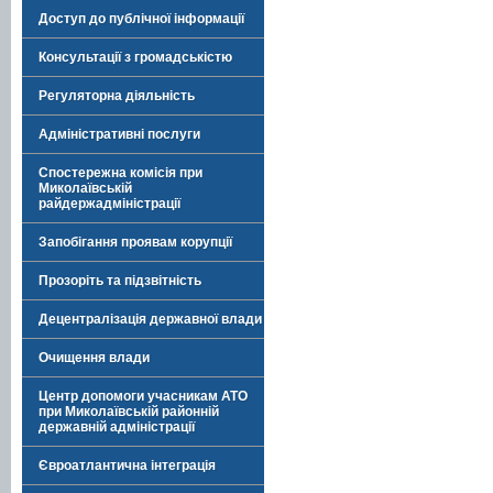
Доступ до публічної інформації
Консультації з громадськістю
Регуляторна діяльність
Адміністративні послуги
Спостережна комісія при
Миколаївській
райдержадміністрації
Запобігання проявам корупції
Прозоріть та підзвітність
Децентралізація державної влади
Очищення влади
Центр допомоги учасникам АТО
при Миколаївській районній
державній адміністрації
Євроатлантична інтеграція