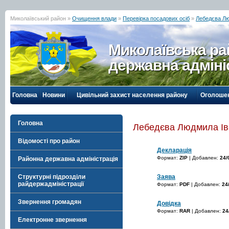
Миколаївський район »
Очищення влади
»
Перевірка посадових осіб
»
Лебедєва Лю
Миколаївська р
державна адміні
Головна
Новини
Цивільний захист населення району
Оголоше
Головна
Лебедєва Людмила Ів
Відомості про район
Декларація
Формат:
ZIP
| Добавлен:
24/
Районна державна адміністрація
Заява
Структурні підрозділи
райдержадміністрації
Формат:
PDF
| Добавлен:
24
Звернення громадян
Довідка
Формат:
RAR
| Добавлен:
24
Електронне звернення