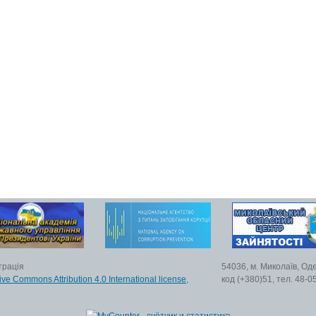
трація
54036, м. Миколаїв, Од
ive Commons Attribution 4.0 International license
,
код (+380)51, тел. 48-0