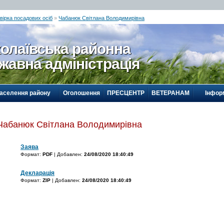
вірка посадових осіб
»
Чабанюк Світлана Володимирівна
олаївська районна
жавна адміністрація
населення району
Оголошення
ПРЕСЦЕНТР
ВЕТЕРАНАМ
Інформ
Чабанюк Світлана Володимирівна
Заява
Формат:
PDF
| Добавлен:
24/08/2020 18:40:49
Декларація
Формат:
ZIP
| Добавлен:
24/08/2020 18:40:49