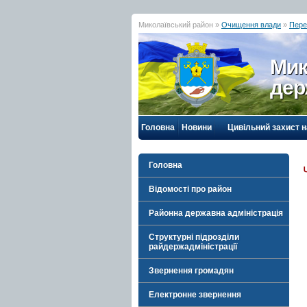
Миколаївський район »
Очищення влади
»
Пере
Мик
дер
Головна
Новини
Цивільний захист 
Головна
Відомості про район
Районна державна адміністрація
Структурні підрозділи
райдержадміністрації
Звернення громадян
Електронне звернення