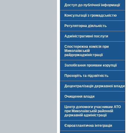
Доступ до публічної інформації
Консультації з громадськістю
Регуляторна діяльність
Адміністративні послуги
Спостережна комісія при
Миколаївській
райдержадміністрації
Запобігання проявам корупції
Прозоріть та підзвітність
Децентралізація державної влади
Очищення влади
Центр допомоги учасникам АТО
при Миколаївській районній
державній адміністрації
Євроатлантична інтеграція