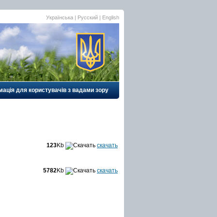
Українська |
Русский
|
English
ація для користувачів з вадами зору
123
Kb
скачать
5782
Kb
скачать