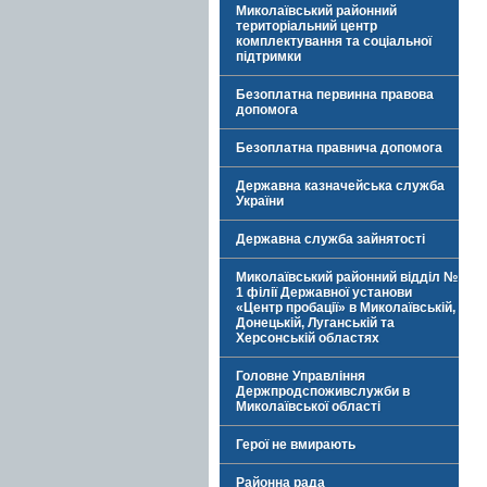
Миколаївський районний
територіальний центр
комплектування та соціальної
підтримки
Безоплатна первинна правова
допомога
Безоплатна правнича допомога
Державна казначейська служба
України
Державна служба зайнятості
Миколаївський районний відділ №
1 філії Державної установи
«Центр пробації» в Миколаївській,
Донецькій, Луганській та
Херсонській областях
Головне Управління
Держпродспоживслужби в
Миколаївської області
Герої не вмирають
Районна рада