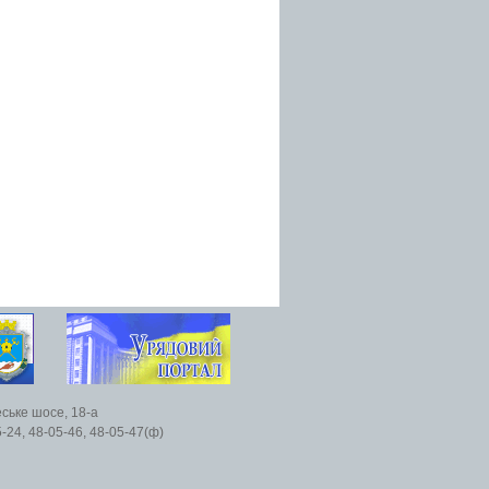
еське шосе, 18-а
5-24, 48-05-46, 48-05-47(ф)