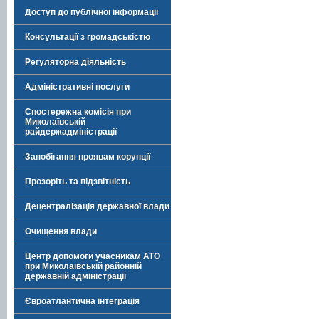
Доступ до публічної інформації
Консультації з громадськістю
Регуляторна діяльність
Адміністративні послуги
Спостережна комісія при
Миколаївській
райдержадміністрації
Запобігання проявам корупції
Прозоріть та підзвітність
Децентралізація державної влади
Очищення влади
Центр допомоги учасникам АТО
при Миколаївській районній
державній адміністрації
Євроатлантична інтеграція