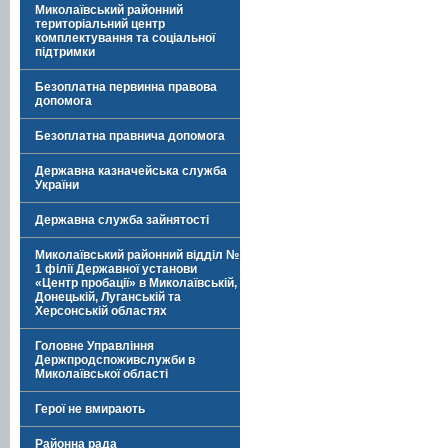
Миколаївський районний
територіальний центр
комплектування та соціальної
підтримки
Безоплатна первинна правова
допомога
Безоплатна правнича допомога
Державна казначейська служба
України
Державна служба зайнятості
Миколаївський районний відділ №
1 філії Державної установи
«Центр пробації» в Миколаївській,
Донецькій, Луганській та
Херсонській областях
Головне Управління
Держпродспоживслужби в
Миколаївської області
Герої не вмирають
Районна рада