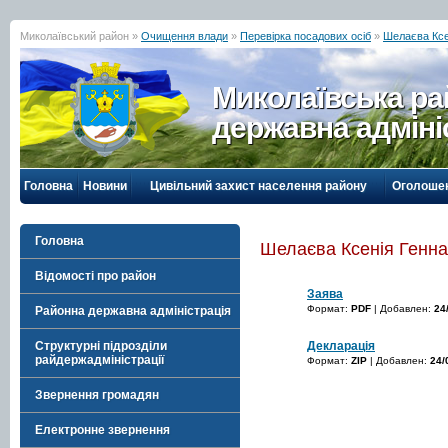
Миколаївський район »
Очищення влади
»
Перевірка посадових осіб
»
Шелаєва Ксе
Миколаївська р
державна адміні
Головна
Новини
Цивільний захист населення району
Оголоше
Головна
Шелаєва Ксенія Генна
Відомості про район
Заява
Формат:
PDF
| Добавлен:
24
Районна державна адміністрація
Декларація
Структурні підрозділи
райдержадміністрації
Формат:
ZIP
| Добавлен:
24/
Звернення громадян
Електронне звернення