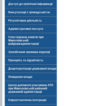
Доступ до публічної інформації
Консультації з громадськістю
Регуляторна діяльність
Адміністративні послуги
Спостережна комісія при
Миколаївській
райдержадміністрації
Запобігання проявам корупції
Прозоріть та підзвітність
Децентралізація державної влади
Очищення влади
Центр допомоги учасникам АТО
при Миколаївській районній
державній адміністрації
Євроатлантична інтеграція