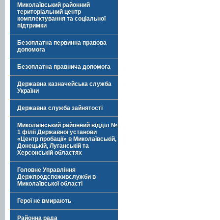
Миколаївський районний
територіальний центр
комплектування та соціальної
підтримки
Безоплатна первинна правова
допомога
Безоплатна правнича допомога
Державна казначейська служба
України
Державна служба зайнятості
Миколаївський районний відділ №
1 філії Державної установи
«Центр пробації» в Миколаївській,
Донецькій, Луганській та
Херсонській областях
Головне Управління
Держпродспоживслужби в
Миколаївської області
Герої не вмирають
Районна рада