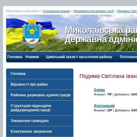
Миколаївський район »
Очищення влади
»
Перевірка посадових осіб
»
Подима Світ
Миколаївська р
державна адміні
Головна
Новини
Цивільний захист населення району
Оголоше
Головна
Подима Світлана Іван
Відомості про район
Заява
Формат:
TIF
| Добавлен:
24/
Районна державна адміністрація
Декларація
Структурні підрозділи
райдержадміністрації
Формат:
ZIP
| Добавлен:
24/
Звернення громадян
Електронне звернення