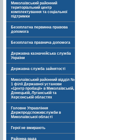
Миколаївський районний
територіальний центр
комплектування та соціальної
підтримки
Безоплатна первинна правова
допомога
Безоплатна правнича допомога
Державна казначейська служба
України
Державна служба зайнятості
Миколаївський районний відділ №
1 філії Державної установи
«Центр пробації» в Миколаївській,
Донецькій, Луганській та
Херсонській областях
Головне Управління
Держпродспоживслужби в
Миколаївської області
Герої не вмирають
Районна рада