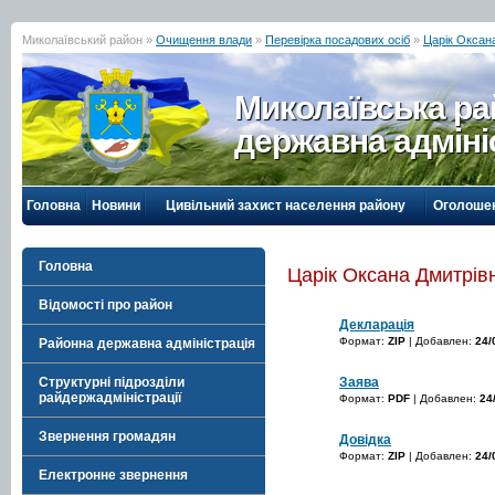
Миколаївський район »
Очищення влади
»
Перевірка посадових осіб
»
Царік Оксан
Миколаївська р
державна адміні
Головна
Новини
Цивільний захист населення району
Оголоше
Головна
Царік Оксана Дмитрів
Відомості про район
Декларація
Формат:
ZIP
| Добавлен:
24/
Районна державна адміністрація
Заява
Структурні підрозділи
райдержадміністрації
Формат:
PDF
| Добавлен:
24
Звернення громадян
Довідка
Формат:
ZIP
| Добавлен:
24/
Електронне звернення