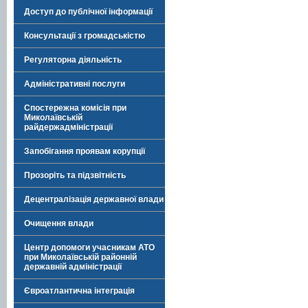
Доступ до публічної інформації
Консультації з громадськістю
Регуляторна діяльність
Адміністративні послуги
Спостережна комісія при
Миколаївській
райдержадміністрації
Запобігання проявам корупції
Прозоріть та підзвітність
Децентралізація державної влади
Очищення влади
Центр допомоги учасникам АТО
при Миколаївській районній
державній адміністрації
Євроатлантична інтеграція