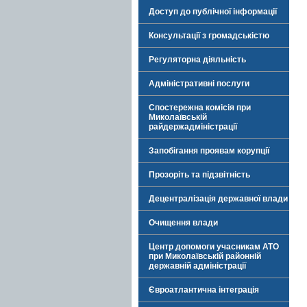
Доступ до публічної інформації
Консультації з громадськістю
Регуляторна діяльність
Адміністративні послуги
Спостережна комісія при
Миколаївській
райдержадміністрації
Запобігання проявам корупції
Прозоріть та підзвітність
Децентралізація державної влади
Очищення влади
Центр допомоги учасникам АТО
при Миколаївській районній
державній адміністрації
Євроатлантична інтеграція