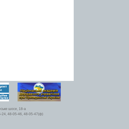
еське шосе, 18-а
5-24, 48-05-46, 48-05-47(ф)