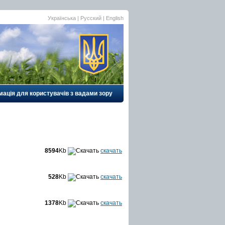
Українська |
Русский
|
English
ація для користувачів з вадами зору
8594
Kb
скачать
528
Kb
скачать
1378
Kb
скачать