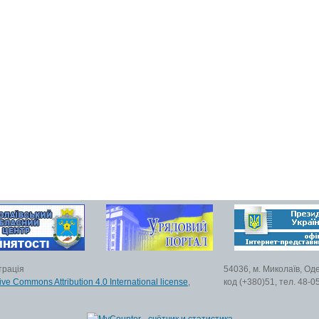
трація
54036, м. Миколаїв, Од
ive Commons Attribution 4.0 International license
,
код (+380)51, тел. 48-0