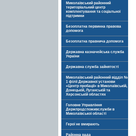
Миколаївський районний
територіальний центр
комплектування та соціальної
підтримки
Безоплатна первинна правова
допомога
Безоплатна правнича допомога
Державна казначейська служба
України
Державна служба зайнятості
Миколаївський районний відділ №
1 філії Державної установи
«Центр пробації» в Миколаївській,
Донецькій, Луганській та
Херсонській областях
Головне Управління
Держпродспоживслужби в
Миколаївської області
Герої не вмирають
Районна рада