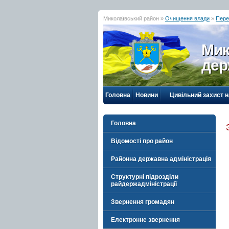
Миколаївський район »
Очищення влади
»
Пере
Мик
дер
Головна
Новини
Цивільний захист 
Головна
Відомості про район
Районна державна адміністрація
Структурні підрозділи
райдержадміністрації
Звернення громадян
Електронне звернення