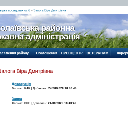
вірка посадових осіб
»
Залога Віра Дмитрівна
олаївська районна
жавна адміністрація
населення району
Оголошення
ПРЕСЦЕНТР
ВЕТЕРАНАМ
Інформ
Залога Віра Дмитрівна
Декларація
Формат:
RAR
| Добавлен:
24/08/2020 18:40:46
Заява
Формат:
PDF
| Добавлен:
24/08/2020 18:40:46