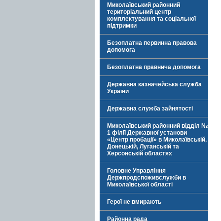
Миколаївський районний
територіальний центр
комплектування та соціальної
підтримки
Безоплатна первинна правова
допомога
Безоплатна правнича допомога
Державна казначейська служба
України
Державна служба зайнятості
Миколаївський районний відділ №
1 філії Державної установи
«Центр пробації» в Миколаївській,
Донецькій, Луганській та
Херсонській областях
Головне Управління
Держпродспоживслужби в
Миколаївської області
Герої не вмирають
Районна рада