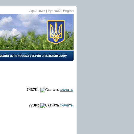
Українська |
Русский
|
English
ація для користувачів з вадами зору
7437
Kb
скачать
773
Kb
скачать