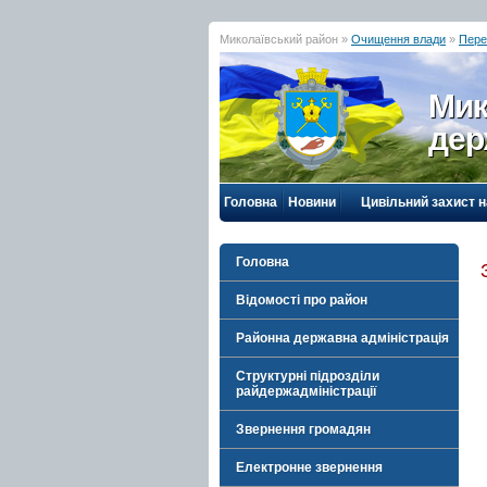
Миколаївський район »
Очищення влади
»
Пере
Мик
дер
Головна
Новини
Цивільний захист 
Головна
Відомості про район
Районна державна адміністрація
Структурні підрозділи
райдержадміністрації
Звернення громадян
Електронне звернення