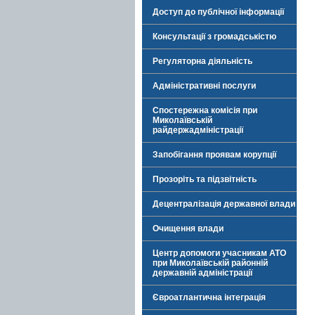
Доступ до публічної інформації
Консультації з громадськістю
Регуляторна діяльність
Адміністративні послуги
Спостережна комісія при
Миколаївській
райдержадміністрації
Запобігання проявам корупції
Прозоріть та підзвітність
Децентралізація державної влади
Очищення влади
Центр допомоги учасникам АТО
при Миколаївській районній
державній адміністрації
Євроатлантична інтеграція