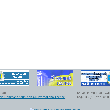
трація
54036, м. Миколаїв, Од
ive Commons Attribution 4.0 International license
,
код (+380)51, тел. 48-0