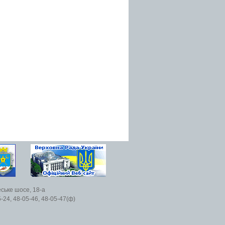
еське шосе, 18-а
5-24, 48-05-46, 48-05-47(ф)