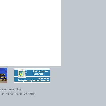
еське шосе, 18-а
5-24, 48-05-46, 48-05-47(ф)