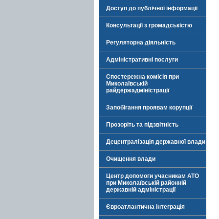
Доступ до публічної інформації
Консультації з громадськістю
Регуляторна діяльність
Адміністративні послуги
Спостережна комісія при
Миколаївській
райдержадміністрації
Запобігання проявам корупції
Прозоріть та підзвітність
Децентралізація державної влади
Очищення влади
Центр допомоги учасникам АТО
при Миколаївській районній
державній адміністрації
Євроатлантична інтеграція