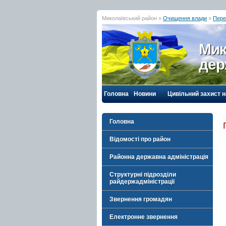
Миколаївський район »
Очищення влади
»
Пере
Мик
дер
Головна
Новини
Цивільний захист 
Головна
Відомості про район
Районна державна адміністрація
Структурні підрозділи
райдержадміністрації
Звернення громадян
Електронне звернення