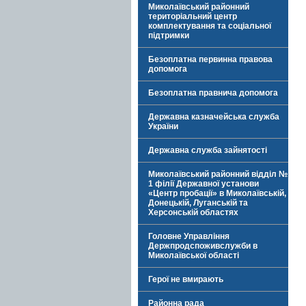
Миколаївський районний
територіальний центр
комплектування та соціальної
підтримки
Безоплатна первинна правова
допомога
Безоплатна правнича допомога
Державна казначейська служба
України
Державна служба зайнятості
Миколаївський районний відділ №
1 філії Державної установи
«Центр пробації» в Миколаївській,
Донецькій, Луганській та
Херсонській областях
Головне Управління
Держпродспоживслужби в
Миколаївської області
Герої не вмирають
Районна рада