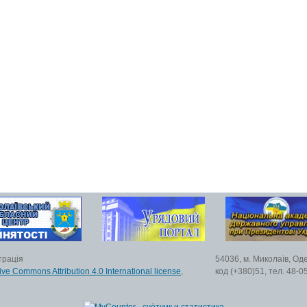
трація
54036, м. Миколаїв, Од
ive Commons Attribution 4.0 International license
,
код (+380)51, тел. 48-0