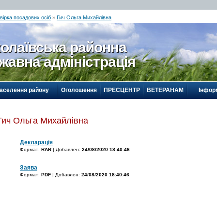
вірка посадових осіб
»
Гич Ольга Михайлівна
олаївська районна
жавна адміністрація
населення району
Оголошення
ПРЕСЦЕНТР
ВЕТЕРАНАМ
Інформ
Гич Ольга Михайлівна
Декларація
Формат:
RAR
| Добавлен:
24/08/2020 18:40:46
Заява
Формат:
PDF
| Добавлен:
24/08/2020 18:40:46