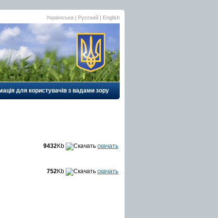
Українська |
Русский
|
English
ація для користувачів з вадами зору
9432
Kb
скачать
752
Kb
скачать