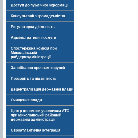
Доступ до публічної інформації
Консультації з громадськістю
Регуляторна діяльність
Адміністративні послуги
Спостережна комісія при
Миколаївській
райдержадміністрації
Запобігання проявам корупції
Прозоріть та підзвітність
Децентралізація державної влади
Очищення влади
Центр допомоги учасникам АТО
при Миколаївській районній
державній адміністрації
Євроатлантична інтеграція