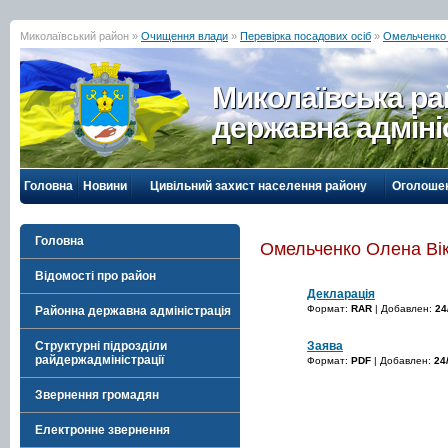
Миколаївський район »
Очищення влади
»
Перевірка посадових осіб
»
Омельченко 
Миколаївська р
державна адміні
Головна
Новини
Цивільний захист населення району
Оголоше
Головна
Омельченко Олена Вік
Відомості про район
Декларація
Формат:
RAR
| Добавлен:
24
Районна державна адміністрація
Заява
Структурні підрозділи
райдержадміністрації
Формат:
PDF
| Добавлен:
24
Звернення громадян
Електронне звернення