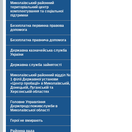
Миколаївський районний
територіальний центр
комплектування та соціальної
підтримки
Безоплатна первинна правова
допомога
Безоплатна правнича допомога
Державна казначейська служба
України
Державна служба зайнятості
Миколаївський районний відділ №
1 філії Державної установи
«Центр пробації» в Миколаївській,
Донецькій, Луганській та
Херсонській областях
Головне Управління
Держпродспоживслужби в
Миколаївської області
Герої не вмирають
Районна рада