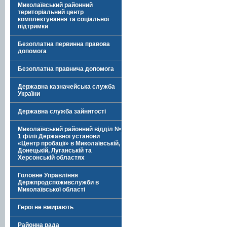
Миколаївський районний
територіальний центр
комплектування та соціальної
підтримки
Безоплатна первинна правова
допомога
Безоплатна правнича допомога
Державна казначейська служба
України
Державна служба зайнятості
Миколаївський районний відділ №
1 філії Державної установи
«Центр пробації» в Миколаївській,
Донецькій, Луганській та
Херсонській областях
Головне Управління
Держпродспоживслужби в
Миколаївської області
Герої не вмирають
Районна рада