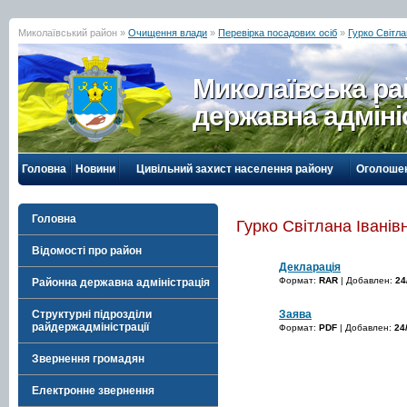
Миколаївський район »
Очищення влади
»
Перевірка посадових осіб
»
Гурко Світла
Миколаївська р
державна адміні
Головна
Новини
Цивільний захист населення району
Оголоше
Головна
Гурко Світлана Іванів
Відомості про район
Декларація
Формат:
RAR
| Добавлен:
24
Районна державна адміністрація
Заява
Структурні підрозділи
райдержадміністрації
Формат:
PDF
| Добавлен:
24
Звернення громадян
Електронне звернення