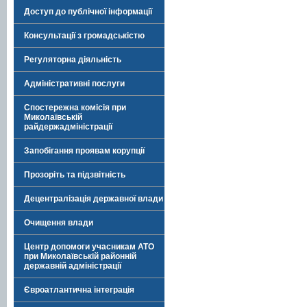
Доступ до публічної інформації
Консультації з громадськістю
Регуляторна діяльність
Адміністративні послуги
Спостережна комісія при
Миколаївській
райдержадміністрації
Запобігання проявам корупції
Прозоріть та підзвітність
Децентралізація державної влади
Очищення влади
Центр допомоги учасникам АТО
при Миколаївській районній
державній адміністрації
Євроатлантична інтеграція