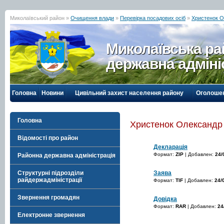
Миколаївський район »
Очищення влади
»
Перевірка посадових осіб
»
Христенок О
Миколаївська р
державна адміні
Головна
Новини
Цивільний захист населення району
Оголоше
Головна
Христенок Олександр
Відомості про район
Декларація
Формат:
ZIP
| Добавлен:
24/
Районна державна адміністрація
Заява
Структурні підрозділи
райдержадміністрації
Формат:
TIF
| Добавлен:
24/
Звернення громадян
Довідка
Формат:
RAR
| Добавлен:
24
Електронне звернення