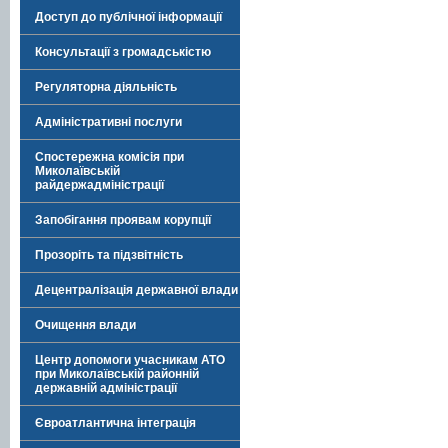
Доступ до публічної інформації
Консультації з громадськістю
Регуляторна діяльність
Адміністративні послуги
Спостережна комісія при
Миколаївській
райдержадміністрації
Запобігання проявам корупції
Прозоріть та підзвітність
Децентралізація державної влади
Очищення влади
Центр допомоги учасникам АТО
при Миколаївській районній
державній адміністрації
Євроатлантична інтеграція