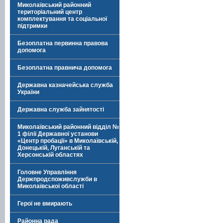
Миколаївський районний
територіальний центр
комплектування та соціальної
підтримки
Безоплатна первинна правова
допомога
Безоплатна правнича допомога
Державна казначейська служба
України
Державна служба зайнятості
Миколаївський районний відділ №
1 філії Державної установи
«Центр пробації» в Миколаївській,
Донецькій, Луганській та
Херсонській областях
Головне Управління
Держпродспоживслужби в
Миколаївської області
Герої не вмирають
Районна рада