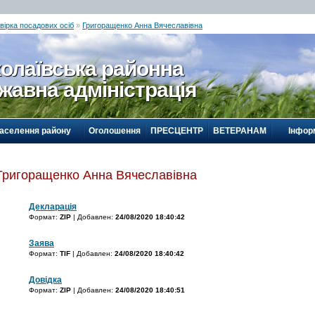
вірка посадових осіб
»
Григоращенко Анна Вячеславівна
олаївська районна
жавна адміністрація
населення району
Оголошення
ПРЕСЦЕНТР
ВЕТЕРАНАМ
Інформ
Григоращенко Анна Вячеславівна
Декларація
Формат:
ZIP
| Добавлен:
24/08/2020 18:40:42
Заява
Формат:
TIF
| Добавлен:
24/08/2020 18:40:42
Довідка
Формат:
ZIP
| Добавлен:
24/08/2020 18:40:51