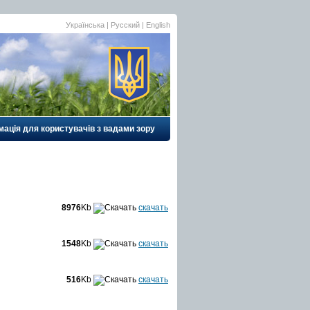
Українська |
Русский
|
English
ація для користувачів з вадами зору
8976
Kb
скачать
1548
Kb
скачать
516
Kb
скачать