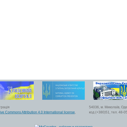
трація
54036, м. Миколаїв, Од
ive Commons Attribution 4.0 International license
,
код (+380)51, тел. 48-0