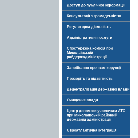
Доступ до публічної інформації
Консультації з громадськістю
Регуляторна діяльність
Адміністративні послуги
Спостережна комісія при
Миколаївській
райдержадміністрації
Запобігання проявам корупції
Прозоріть та підзвітність
Децентралізація державної влади
Очищення влади
Центр допомоги учасникам АТО
при Миколаївській районній
державній адміністрації
Євроатлантична інтеграція