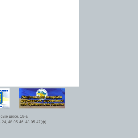
еське шосе, 18-а
5-24, 48-05-46, 48-05-47(ф)