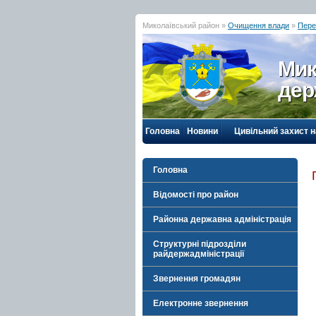
Миколаївський район »
Очищення влади
»
Пере
Мик
дер
Головна
Новини
Цивільний захист 
Головна
Відомості про район
Районна державна адміністрація
Структурні підрозділи
райдержадміністрації
Звернення громадян
Електронне звернення