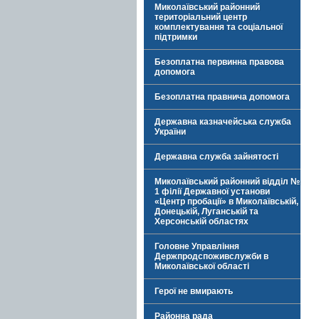
Миколаївський районний
територіальний центр
комплектування та соціальної
підтримки
Безоплатна первинна правова
допомога
Безоплатна правнича допомога
Державна казначейська служба
України
Державна служба зайнятості
Миколаївський районний відділ №
1 філії Державної установи
«Центр пробації» в Миколаївській,
Донецькій, Луганській та
Херсонській областях
Головне Управління
Держпродспоживслужби в
Миколаївської області
Герої не вмирають
Районна рада