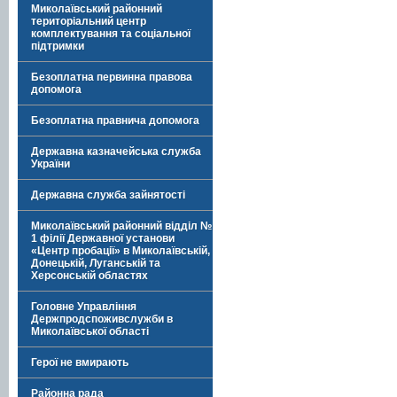
Миколаївський районний
територіальний центр
комплектування та соціальної
підтримки
Безоплатна первинна правова
допомога
Безоплатна правнича допомога
Державна казначейська служба
України
Державна служба зайнятості
Миколаївський районний відділ №
1 філії Державної установи
«Центр пробації» в Миколаївській,
Донецькій, Луганській та
Херсонській областях
Головне Управління
Держпродспоживслужби в
Миколаївської області
Герої не вмирають
Районна рада