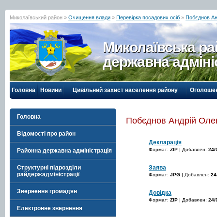
Миколаївський район »
Очищення влади
»
Перевірка посадових осіб
»
Побєднов Ан
Миколаївська р
державна адміні
Головна
Новини
Цивільний захист населення району
Оголоше
Головна
Побєднов Андрій Оле
Відомості про район
Декларація
Формат:
ZIP
| Добавлен:
24/
Районна державна адміністрація
Заява
Структурні підрозділи
райдержадміністрації
Формат:
JPG
| Добавлен:
24
Звернення громадян
Довідка
Формат:
ZIP
| Добавлен:
24/
Електронне звернення