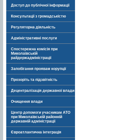
Доступ до публічної інформації
Консультації з громадськістю
Регуляторна діяльність
Адміністративні послуги
Спостережна комісія при
Миколаївській
райдержадміністрації
Запобігання проявам корупції
Прозоріть та підзвітність
Децентралізація державної влади
Очищення влади
Центр допомоги учасникам АТО
при Миколаївській районній
державній адміністрації
Євроатлантична інтеграція