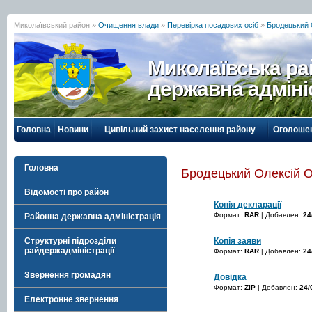
Миколаївський район »
Очищення влади
»
Перевірка посадових осіб
»
Бродецький 
Миколаївська р
державна адміні
Головна
Новини
Цивільний захист населення району
Оголоше
Головна
Бродецький Олексій О
Відомості про район
Копія декларації
Формат:
RAR
| Добавлен:
24
Районна державна адміністрація
Копія заяви
Структурні підрозділи
райдержадміністрації
Формат:
RAR
| Добавлен:
24
Звернення громадян
Довідка
Формат:
ZIP
| Добавлен:
24/
Електронне звернення