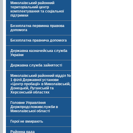
Миколаївський районний
територіальний центр
комплектування та соціальної
підтримки
Безоплатна первинна правова
допомога
Безоплатна правнича допомога
Державна казначейська служба
України
Державна служба зайнятості
Миколаївський районний відділ №
1 філії Державної установи
«Центр пробації» в Миколаївській,
Донецькій, Луганській та
Херсонській областях
Головне Управління
Держпродспоживслужби в
Миколаївської області
Герої не вмирають
Районна рада