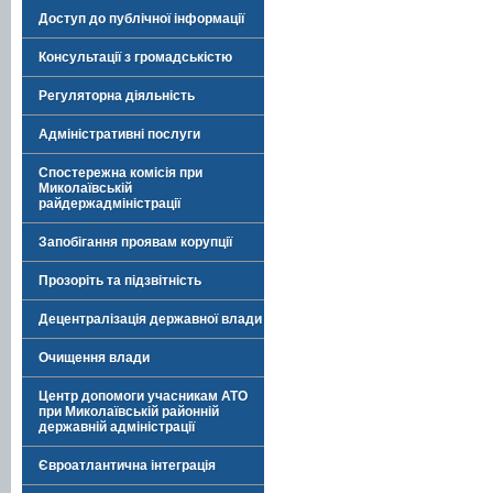
Доступ до публічної інформації
Консультації з громадськістю
Регуляторна діяльність
Адміністративні послуги
Спостережна комісія при
Миколаївській
райдержадміністрації
Запобігання проявам корупції
Прозоріть та підзвітність
Децентралізація державної влади
Очищення влади
Центр допомоги учасникам АТО
при Миколаївській районній
державній адміністрації
Євроатлантична інтеграція