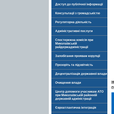
Доступ до публічної інформації
Консультації з громадськістю
Регуляторна діяльність
Адміністративні послуги
Спостережна комісія при
Миколаївській
райдержадміністрації
Запобігання проявам корупції
Прозоріть та підзвітність
Децентралізація державної влади
Н
Очищення влади
г
Центр допомоги учасникам АТО
при Миколаївській районній
державній адміністрації
Євроатлантична інтеграція