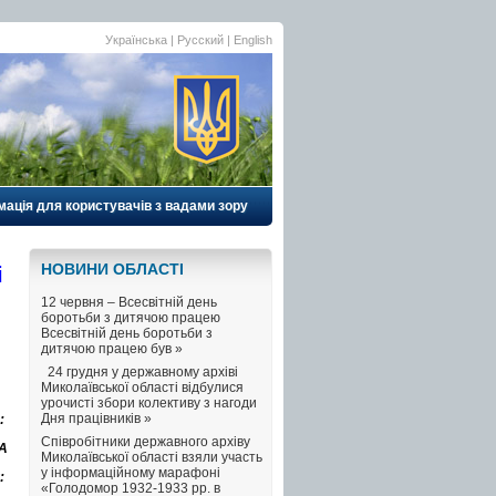
Українська |
Русский
|
English
ація для користувачів з вадами зору
НОВИНИ ОБЛАСТI
і
12 червня – Всесвітній день
боротьби з дитячою працею
Всесвітній день боротьби з
дитячою працею був »
24 грудня у державному архіві
Миколаївської області відбулися
урочисті збори колективу з нагоди
Дня працівників »
:
Співробітники державного архіву
8А
Миколаївської області взяли участь
у інформаційному марафоні
:
«Голодомор 1932-1933 рр. в