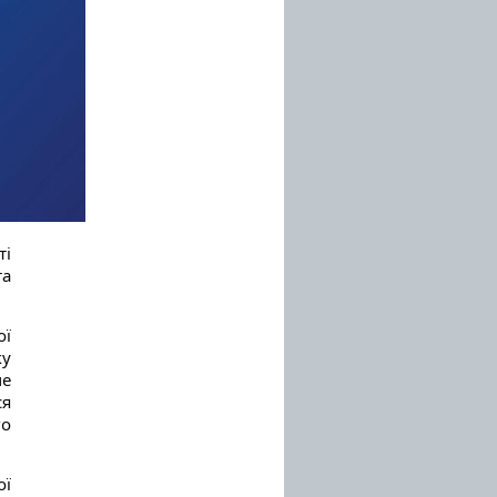
ті
та
ої
ку
ме
ся
го
ої