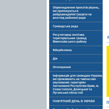
Оприлюднення проєктів рішень,
які пропонуються
райдержадміністрацією на
розгляд районної ради
Громадська рада
Регуляторна політика
В
територіальних громад
Миколаївського району
Кібербезпека
Дія
Оголошення
Інформація для громадян України,
які проживають на тимчасово
окупованих територіях
Автономної Республіки Крим, м.
Севастополя, Донецької та
Луганської областей
ПАМ'ЯТНИЙ ДЕНЬ В УКРАЇНІ
П