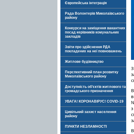
Європейська інтеграція
Рада Волонтерів Миколаївського
району
Конкурси на заміщення вакантних
посад керівників комунальних
закладів
Звіти про здійснення РДА
покладених на неї повноважень
Житлове будівництво
З
Перспективний план розвитку
з
Миколаївського району
с
Доступність об’єктів житлового та
В
громадського призначення
в
№
УВАГА! КОРОНАВІРУС! COVID-19
з
Цивільний захист населення
с
району
з
ПУНКТИ НЕЗЛАМНОСТІ
В