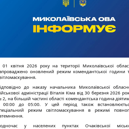
 01 квітня 2026 року на території Миколаївської облас
апроваджено оновлений режим комендантської години 
вітломаскування.
ідповідно до наказу начальника Миколаївської обласн
ійськової адміністрації Віталія Кіма від 30 березня 2026 ро
 2, на більшій частині області комендантська година діяти
 00:00 до 05:00. У цей період також встановлюєть
пеціальний режим світломаскування в режимі повно
атемнення.
одночас у населених пунктах Очаківської міськ