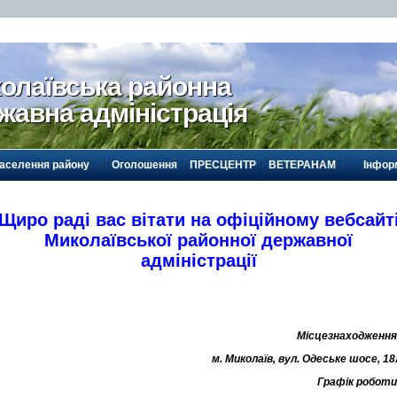
олаївська районна
жавна адміністрація
населення району
Оголошення
ПРЕСЦЕНТР
ВЕТЕРАНАМ
Інформ
Щиро раді вас вітати на офіційному вебсайт
Миколаївської районної державної
адміністрації
Місцезнаходження
м. Миколаїв, вул. Одеське шосе, 1
Графік роботи