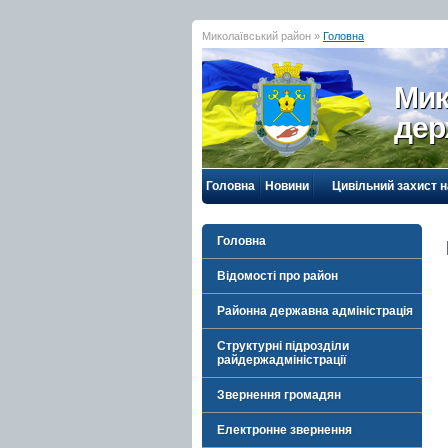
Миколаївський район »
Головна
Мик
дер
Головна
Новини
Цивільний захист 
Головна
Відомості про район
Районна державна адміністрація
Структурні підрозділи
райдержадміністрації
Звернення громадян
Електронне звернення