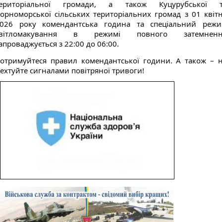
ериторіальної громади, а також Куцурубської 
орноморської сільських територіальних громад з 01 квіт
026 року комендантська година та спеціальний реж
світломакування в режимі повного затемненн
апроваджується з 22:00 до 06:00.
отримуйтеся правил комендантської години. А також – 
ехтуйте сигналами повітряної тривоги!