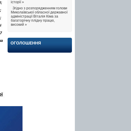
історії »
0;
Згідно з розпорядженням голови
;
Миколаївської обласної державної
адміністрації Віталія Кіма за
;
багаторічну плідну працю,
високий »
і
47
ua
ОГОЛОШЕННЯ
ої