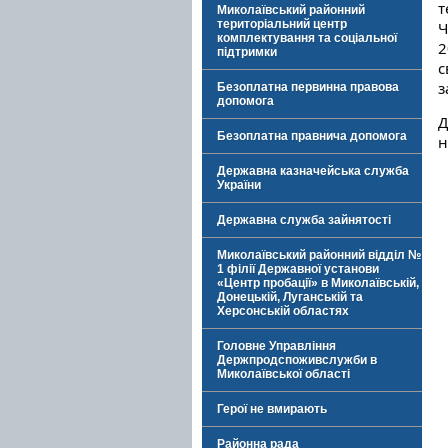
т
Миколаївський районний
територіальний центр
Ч
комплектування та соціальної
2
підтримки
з
Безоплатна первинна правова
допомога
Д
Безоплатна правнича допомога
н
Державна казначейська служба
України
Державна служба зайнятості
Миколаївський районний відділ №
1 філії Державної установи
«Центр пробації» в Миколаївській,
Донецькій, Луганській та
Херсонській областях
Головне Управління
Держпродспоживслужби в
Миколаївської області
Герої не вмирають
Районна рада