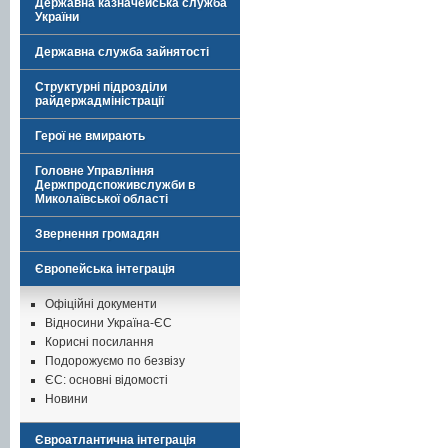
Державна казначейська служба
України
Державна служба зайнятості
Структурні підрозділи
райдержадміністрації
Герої не вмирають
Головне Управління
Держпродспоживслужби в
Миколаївської області
Звернення громадян
Європейська інтеграція
Офіційні документи
Відносини Україна-ЄС
Корисні посилання
Подорожуємо по безвізу
ЄС: основні відомості
Новини
Євроатлантична інтеграція