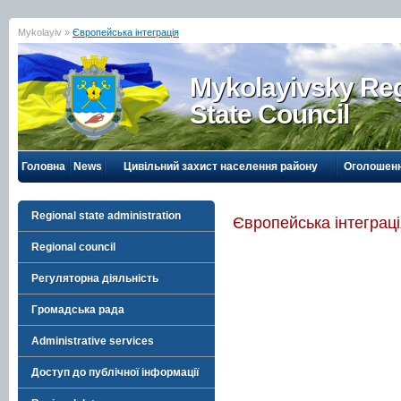
Mykolayiv »
Європейська інтеграція
Mykolayivsky Reg
State Council
Головна
News
Цивільний захист населення району
Оголошен
Regional state administration
Європейська інтеграц
Regional council
Регуляторна діяльність
Громадська рада
Administrative services
Доступ до публічної інформації