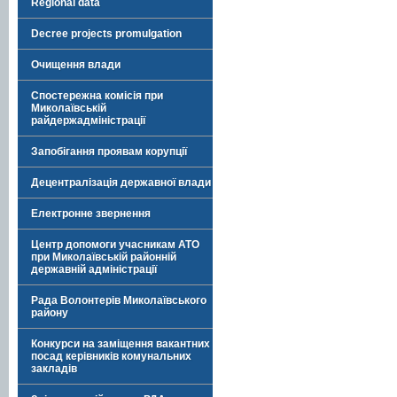
Regional data
Decree projects promulgation
Очищення влади
Спостережна комісія при
Миколаївській
райдержадміністрації
Запобігання проявам корупції
Децентралізація державної влади
Електронне звернення
Центр допомоги учасникам АТО
при Миколаївській районній
державній адміністрації
Рада Волонтерів Миколаївського
району
Конкурси на заміщення вакантних
посад керівників комунальних
закладів