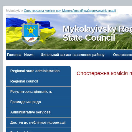
Mykolayiv »
Спостережна комісія при Миколаївській райдержадміністрації
Mykolayivsky Reg
State Council
Головна
News
Цивільний захист населення району
Оголошен
Regional state administration
Спостережна комісія п
Regional council
Регуляторна діяльність
Громадська рада
Administrative services
Доступ до публічної інформації