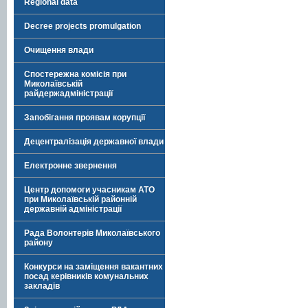
Regional data
Decree projects promulgation
Очищення влади
Спостережна комісія при
Миколаївській
райдержадміністрації
Запобігання проявам корупції
Децентралізація державної влади
Електронне звернення
Центр допомоги учасникам АТО
при Миколаївській районній
державній адміністрації
Рада Волонтерів Миколаївського
району
Конкурси на заміщення вакантних
посад керівників комунальних
закладів