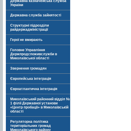
Державна казначейська служба
України
Державна служба зайнятості
Структурні підрозділи
райдержадміністрації
Герої не вмирають
Головне Управління
Держпродспоживслужби в
Миколаївської області
Звернення громадян
Європейська інтеграція
Євроатлантична інтеграція
Миколаївський районний відділ №
1 філії Державної установи
«Центр пробації» в Миколаївській
області
Регуляторна політика
територіальних громад
Миколаївського району