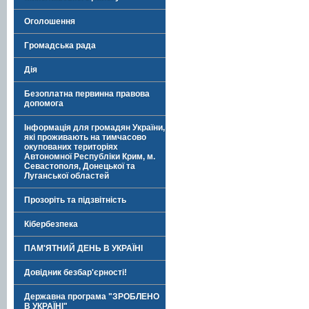
Оголошення
Громадська рада
Дія
Безоплатна первинна правова
допомога
Інформація для громадян України,
які проживають на тимчасово
окупованих територіях
Автономної Республіки Крим, м.
Севастополя, Донецької та
Луганської областей
Прозоріть та підзвітність
Кібербезпека
ПАМ'ЯТНИЙ ДЕНЬ В УКРАЇНІ
Довідник безбар'єрності!
Державна програма "ЗРОБЛЕНО
В УКРАЇНІ"