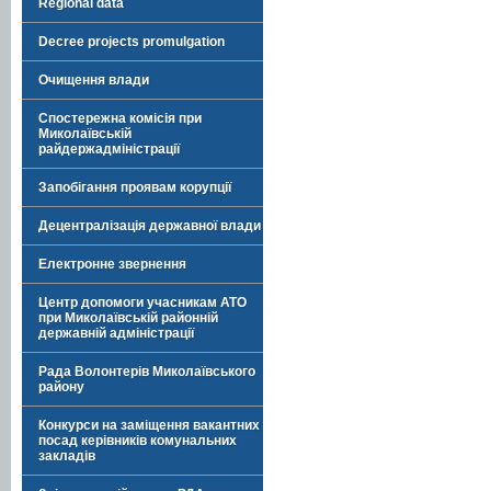
Regional data
Decree projects promulgation
Очищення влади
Спостережна комісія при
Миколаївській
райдержадміністрації
Запобігання проявам корупції
Децентралізація державної влади
Електронне звернення
Центр допомоги учасникам АТО
при Миколаївській районній
державній адміністрації
Рада Волонтерів Миколаївського
району
Конкурси на заміщення вакантних
посад керівників комунальних
закладів