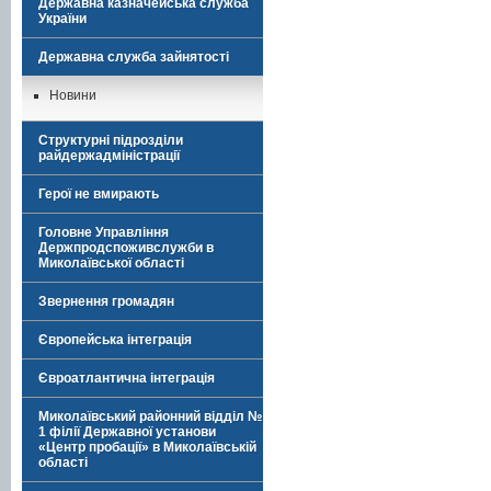
Державна казначейська служба
України
Державна служба зайнятості
Новини
Структурні підрозділи
райдержадміністрації
Герої не вмирають
Головне Управління
Держпродспоживслужби в
Миколаївської області
Звернення громадян
Європейська інтеграція
Євроатлантична інтеграція
Миколаївський районний відділ №
1 філії Державної установи
«Центр пробації» в Миколаївській
області