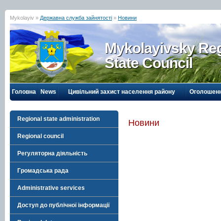
Mykolayiv »
Державна служба зайнятості
»
Новини
Mykolayivsky Reg
State Council
Головна
News
Цивільний захист населення району
Оголошен
Regional state administration
Новини
Regional council
Регуляторна діяльність
Громадська рада
Administrative services
Доступ до публічної інформації