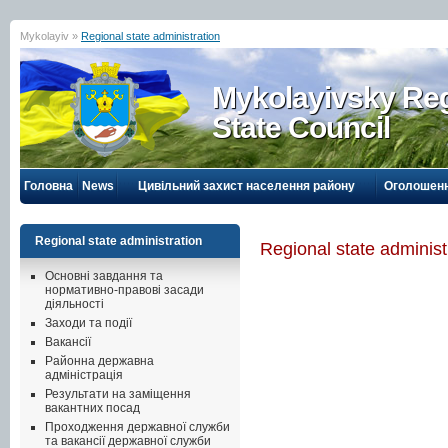
Mykolayiv »
Regional state administration
Mykolayivsky Reg
State Council
Головна
News
Цивільний захист населення району
Оголошен
Regional state administration
Regional state administ
Основні завдання та
нормативно-правові засади
діяльності
Заходи та події
Вакансії
Районна державна
адміністрація
Результати на заміщення
вакантних посад
Проходження державної служби
та вакансії державної служби