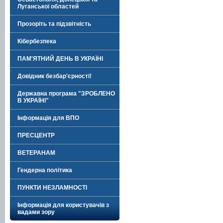
Луганської областей
Прозоріть та підзвітність
Кібербезпека
ПАМ'ЯТНИЙ ДЕНЬ В УКРАЇНІ
Довідник безбар'єрності!
Державна програма "ЗРОБЛЕНО
В УКРАЇНІ"
Інформація для ВПО
ПРЕСЦЕНТР
ВЕТЕРАНАМ
Гендерна політика
ПУНКТИ НЕЗЛАМНОСТІ
Інформація для користувачів з
вадами зору