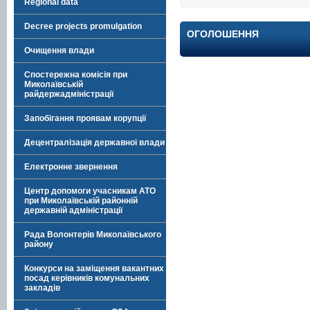
Regional data
Decree projects promulgation
ОГОЛОШЕННЯ
Очищення влади
Спостережна комісія при
Миколаївській
райдержадміністрації
Запобігання проявам корупції
Децентралізація державної влади
Електронне звернення
Центр допомоги учасникам АТО
при Миколаївській районній
державній адміністрації
Рада Волонтерів Миколаївського
району
Конкурси на заміщення вакантних
посад керівників комунальних
закладів