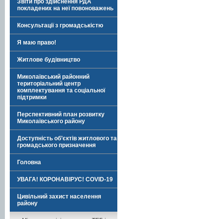
Звіти про здійснення РДА
покладених на неї повоноважень
Консультації з громадськістю
Я маю право!
Житлове будівництво
Миколаївський районний
територіальний центр
комплектування та соціальної
підтримки
Перспективний план розвитку
Миколаївського району
Доступність об’єктів житлового та
громадського призначення
Головна
УВАГА! КОРОНАВІРУС! COVID-19
Цивільний захист населення
району