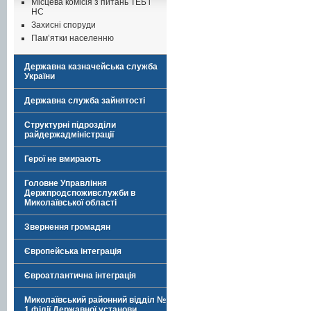
Місцева комісія з питань ТЕБ і
НС
Захисні споруди
Пам’ятки населенню
Державна казначейська служба
України
Державна служба зайнятості
Структурні підрозділи
райдержадміністрації
Герої не вмирають
Головне Управління
Держпродспоживслужби в
Миколаївської області
Звернення громадян
Європейська інтеграція
Євроатлантична інтеграція
Миколаївський районний відділ №
1 філії Державної установи