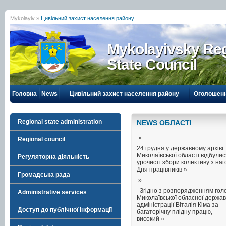
Mykolayiv »
Цивільний захист населення району
Mykolayivsky Reg
State Council
Головна
News
Цивільний захист населення району
Оголошен
Regional state administration
NEWS ОБЛАСТI
»
Regional council
24 грудня у державному архіві
Миколаївської області відбули
Регуляторна діяльність
урочисті збори колективу з на
Дня працівників »
Громадська рада
»
Згідно з розпорядженням гол
Administrative services
Миколаївської обласної держав
адміністрації Віталія Кіма за
Доступ до публічної інформації
багаторічну плідну працю,
високий »