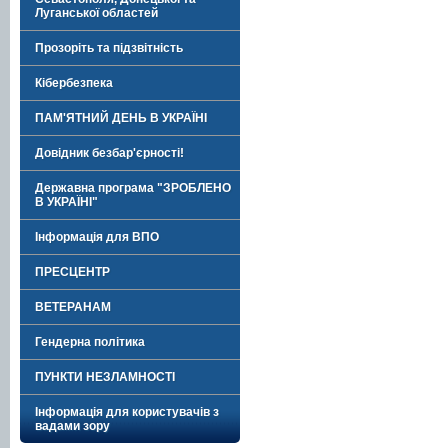
Луганської областей
Прозоріть та підзвітність
Кібербезпека
ПАМ'ЯТНИЙ ДЕНЬ В УКРАЇНІ
Довідник безбар'єрності!
Державна програма "ЗРОБЛЕНО
В УКРАЇНІ"
Інформація для ВПО
ПРЕСЦЕНТР
ВЕТЕРАНАМ
Гендерна політика
ПУНКТИ НЕЗЛАМНОСТІ
Інформація для користувачів з
вадами зору