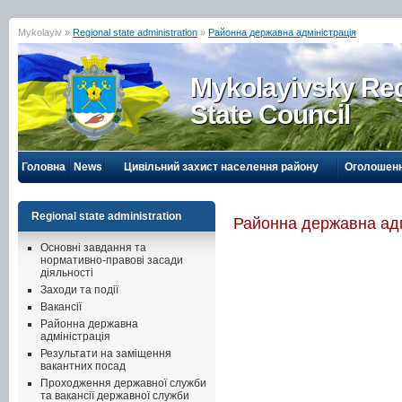
Mykolayiv »
Regional state administration
»
Районна державна адміністрація
Mykolayivsky Reg
State Council
Головна
News
Цивільний захист населення району
Оголошен
Regional state administration
Районна державна адм
Основні завдання та
нормативно-правові засади
діяльності
Заходи та події
Вакансії
Районна державна
адміністрація
Результати на заміщення
вакантних посад
Проходження державної служби
та вакансії державної служби