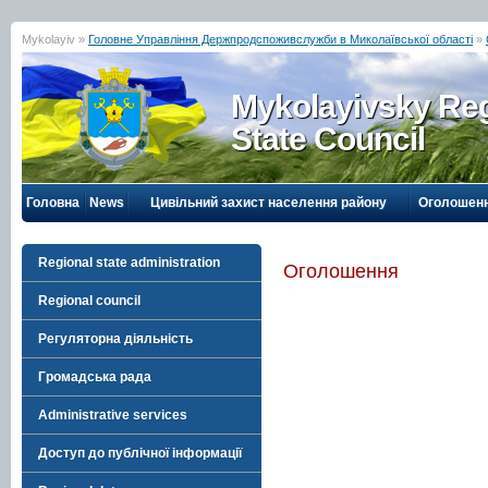
Mykolayiv »
Головне Управління Держпродспоживслужби в Миколаївської області
»
Mykolayivsky Reg
State Council
Головна
News
Цивільний захист населення району
Оголошен
Regional state administration
Оголошення
Regional council
Регуляторна діяльність
Громадська рада
Administrative services
Доступ до публічної інформації