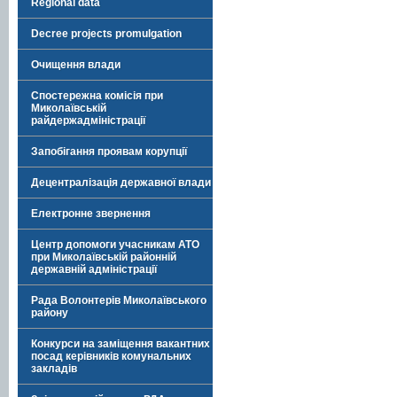
Regional data
Decree projects promulgation
Очищення влади
Спостережна комісія при
Миколаївській
райдержадміністрації
Запобігання проявам корупції
Децентралізація державної влади
Електронне звернення
Центр допомоги учасникам АТО
при Миколаївській районній
державній адміністрації
Рада Волонтерів Миколаївського
району
Конкурси на заміщення вакантних
посад керівників комунальних
закладів