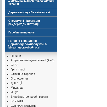
Державна казначейська служба
України
Державна служба зайнятості
Структурні підрозділи
райдержадміністрації
Герої не вмирають
Головне Управління
Держпродспоживслужби в
Миколаївської області
Новини
Африканська чума свиней (АЧС)
СКАЗ
Грип птиці
Стихійна торгівля
Оголошення
ДОТАЦІЇ
Мисливці
Ящур
Виробництво та обіг кормів
БЛУТАНГ
СИГНАЛІЗАЦІЙНЕ