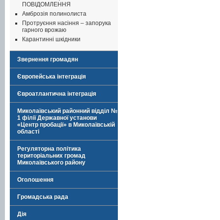
ПОВІДОМЛЕННЯ
Амброзія полинолиста
Протруєння насіння – запорука
гарного врожаю
Карантинні шкідники
Звернення громадян
Європейська інтеграція
Євроатлантична інтеграція
Миколаївський районний відділ №
1 філії Державної установи
«Центр пробації» в Миколаївській
області
Регуляторна політика
територіальних громад
Миколаївського району
Оголошення
Громадська рада
Дія