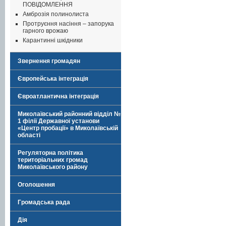
ПОВІДОМЛЕННЯ
Амброзія полинолиста
Протруєння насіння – запорука
гарного врожаю
Карантинні шкідники
Звернення громадян
Європейська інтеграція
Євроатлантична інтеграція
Миколаївський районний відділ №
1 філії Державної установи
«Центр пробації» в Миколаївській
області
Регуляторна політика
територіальних громад
Миколаївського району
Оголошення
Громадська рада
Дія