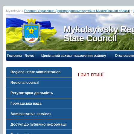
Mykolayiv »
Головне Управління Держпродспоживслужби в Миколаївської області
»
Mykolayivsky Reg
State Council
Головна
News
Цивільний захист населення району
Оголошен
Regional state administration
Грип птиці
Regional council
Регуляторна діяльність
Громадська рада
Administrative services
Доступ до публічної інформації