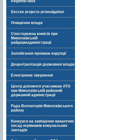
Regional data
Decree projects promulgation
Очищення влади
Спостережна комісія при
Миколаївській
райдержадміністрації
Запобігання проявам корупції
Децентралізація державної влади
Електронне звернення
Центр допомоги учасникам АТО
при Миколаївській районній
державній адміністрації
Рада Волонтерів Миколаївського
району
Конкурси на заміщення вакантних
посад керівників комунальних
закладів