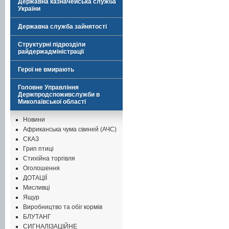
Державна казначейська служба
України
Державна служба зайнятості
Структурні підрозділи
райдержадміністрації
Герої не вмирають
Головне Управління
Держпродспоживслужби в
Миколаївської області
Новини
Африканська чума свиней (АЧС)
СКАЗ
Грип птиці
Стихійна торгівля
Оголошення
ДОТАЦІЇ
Мисливці
Ящур
Виробництво та обіг кормів
БЛУТАНГ
СИГНАЛІЗАЦІЙНЕ