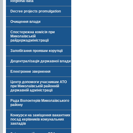
Regional data
Decree projects promulgation
Очищення влади
Спостережна комісія при
Миколаївській
райдержадміністрації
Запобігання проявам корупції
Децентралізація державної влади
Електронне звернення
Центр допомоги учасникам АТО
при Миколаївській районній
державній адміністрації
Рада Волонтерів Миколаївського
району
Конкурси на заміщення вакантних
посад керівників комунальних
закладів