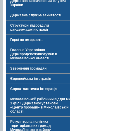
Державна казначейська служба
України
Державна служба зайнятості
Структурні підрозділи
райдержадміністрації
Герої не вмирають
Головне Управління
Держпродспоживслужби в
Миколаївської області
Звернення громадян
Європейська інтеграція
Євроатлантична інтеграція
Миколаївський районний відділ №
1 філії Державної установи
«Центр пробації» в Миколаївській
області
Регуляторна політика
територіальних громад
Миколаївського району