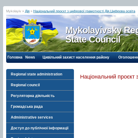
Mykolayiv »
Дія
»
Національний проєкт з цифрової грамотності Дія.Цифрова освіта
Mykolayivsky Reg
State Council
Головна
News
Цивільний захист населення району
Оголошен
Regional state administration
Національний проєкт 
Regional council
Регуляторна діяльність
Громадська рада
Administrative services
Доступ до публічної інформації