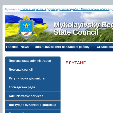
Mykolayiv »
Головне Управління Держпродспоживслужби в Миколаївської області
»
Mykolayivsky Reg
State Council
Головна
News
Цивільний захист населення району
Оголошен
Regional state administration
БЛУТАНГ
Regional council
Регуляторна діяльність
Громадська рада
Administrative services
Доступ до публічної інформації