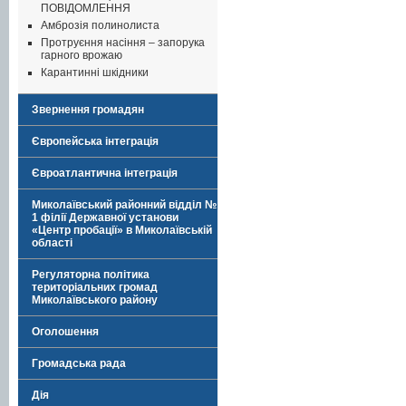
ПОВІДОМЛЕННЯ
Амброзія полинолиста
Протруєння насіння – запорука
гарного врожаю
Карантинні шкідники
Звернення громадян
Європейська інтеграція
Євроатлантична інтеграція
Миколаївський районний відділ №
1 філії Державної установи
«Центр пробації» в Миколаївській
області
Регуляторна політика
територіальних громад
Миколаївського району
Оголошення
Громадська рада
Дія