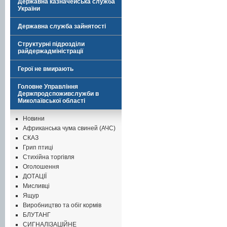
Державна казначейська служба
України
Державна служба зайнятості
Структурні підрозділи
райдержадміністрації
Герої не вмирають
Головне Управління
Держпродспоживслужби в
Миколаївської області
Новини
Африканська чума свиней (АЧС)
СКАЗ
Грип птиці
Стихійна торгівля
Оголошення
ДОТАЦІЇ
Мисливці
Ящур
Виробництво та обіг кормів
БЛУТАНГ
СИГНАЛІЗАЦІЙНЕ