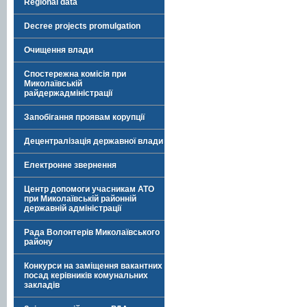
Regional data
Decree projects promulgation
Очищення влади
Спостережна комісія при
Миколаївській
райдержадміністрації
Запобігання проявам корупції
Децентралізація державної влади
Електронне звернення
Центр допомоги учасникам АТО
при Миколаївській районній
державній адміністрації
Рада Волонтерів Миколаївського
району
Конкурси на заміщення вакантних
посад керівників комунальних
закладів