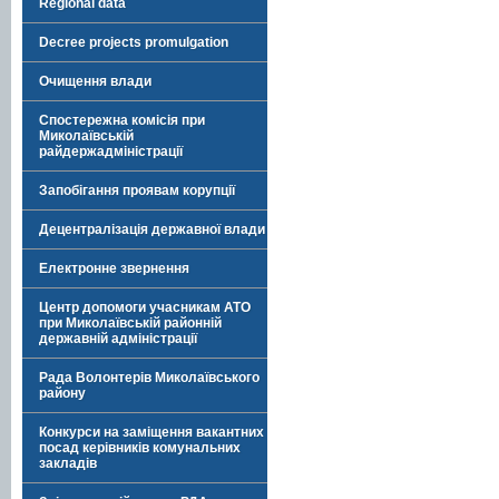
Regional data
Decree projects promulgation
Очищення влади
Спостережна комісія при
Миколаївській
райдержадміністрації
Запобігання проявам корупції
Децентралізація державної влади
Електронне звернення
Центр допомоги учасникам АТО
при Миколаївській районній
державній адміністрації
Рада Волонтерів Миколаївського
району
Конкурси на заміщення вакантних
посад керівників комунальних
закладів