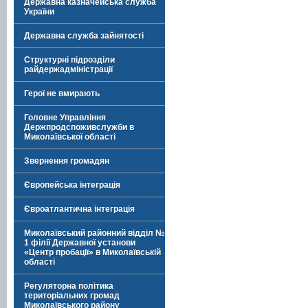
Державна казначейська служба
України
Державна служба зайнятості
Структурні підрозділи
райдержадміністрації
Герої не вмирають
Головне Управління
Держпродспоживслужби в
Миколаївської області
Звернення громадян
Європейська інтеграція
Євроатлантична інтеграція
Миколаївський районний відділ №
1 філії Державної установи
«Центр пробації» в Миколаївській
області
Регуляторна політика
територіальних громад
Миколаївського району