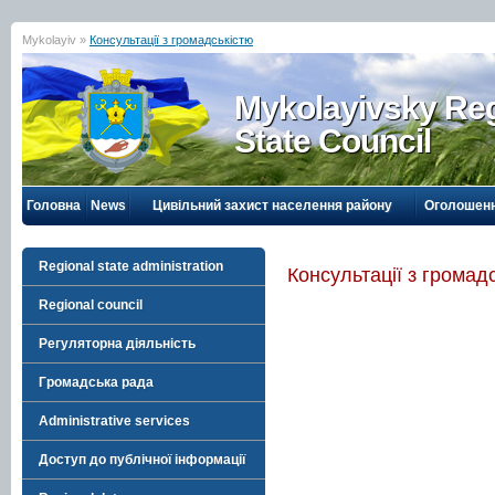
Mykolayiv »
Консультації з громадськістю
Mykolayivsky Reg
State Council
Головна
News
Цивільний захист населення району
Оголошен
Regional state administration
Консультації з громад
Regional council
Регуляторна діяльність
Громадська рада
Administrative services
Доступ до публічної інформації