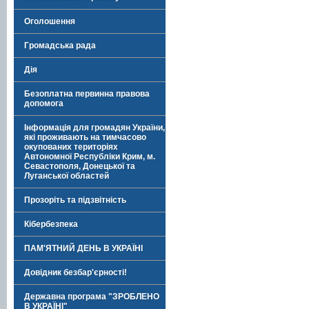
Оголошення
Громадська рада
Дія
Безоплатна первинна правова
допомога
Інформація для громадян України,
які проживають на тимчасово
окупованих територіях
Автономної Республіки Крим, м.
Севастополя, Донецької та
Луганської областей
Прозоріть та підзвітність
Кібербезпека
ПАМ'ЯТНИЙ ДЕНЬ В УКРАЇНІ
Довідник безбар'єрності!
Державна програма "ЗРОБЛЕНО
В УКРАЇНІ"