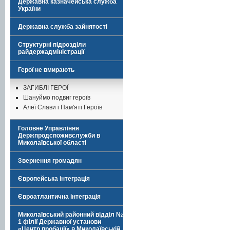
Державна казначейська служба
України
Державна служба зайнятості
Структурні підрозділи
райдержадміністрації
Герої не вмирають
ЗАГИБЛІ ГЕРОЇ
Шануймо подвиг героїв
Алеї Слави і Пам'яті Героїв
Головне Управління
Держпродспоживслужби в
Миколаївської області
Звернення громадян
Європейська інтеграція
Євроатлантична інтеграція
Миколаївський районний відділ №
1 філії Державної установи
«Центр пробації» в Миколаївській