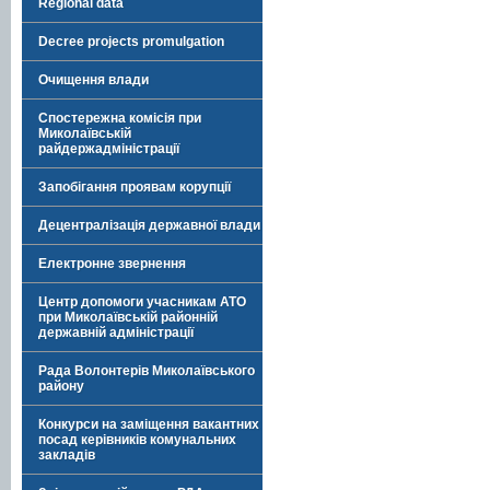
Regional data
Decree projects promulgation
Очищення влади
Спостережна комісія при
Миколаївській
райдержадміністрації
Запобігання проявам корупції
Децентралізація державної влади
Електронне звернення
Центр допомоги учасникам АТО
при Миколаївській районній
державній адміністрації
Рада Волонтерів Миколаївського
району
Конкурси на заміщення вакантних
посад керівників комунальних
закладів