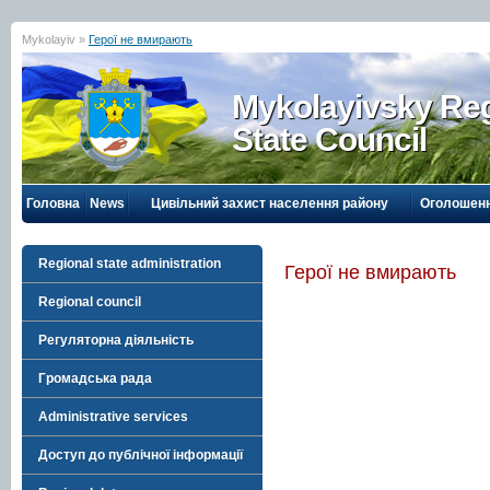
Mykolayiv »
Герої не вмирають
Mykolayivsky Reg
State Council
Головна
News
Цивільний захист населення району
Оголошен
Regional state administration
Герої не вмирають
Regional council
Регуляторна діяльність
Громадська рада
Administrative services
Доступ до публічної інформації