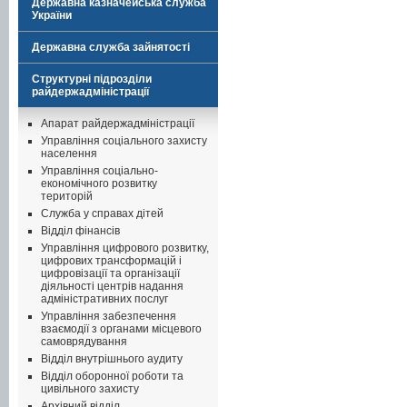
Державна казначейська служба
України
Державна служба зайнятості
Структурні підрозділи
райдержадміністрації
Апарат райдержадміністрації
Управління соціального захисту
населення
Управління соціально-
економічного розвитку
територій
Служба у справах дітей
Відділ фінансів
Управління цифрового розвитку,
цифрових трансформацій і
цифровізації та організації
діяльності центрів надання
адміністративних послуг
Управління забезпечення
взаємодії з органами місцевого
самоврядування
Відділ внутрішнього аудиту
Відділ оборонної роботи та
цивільного захисту
Архівний відділ