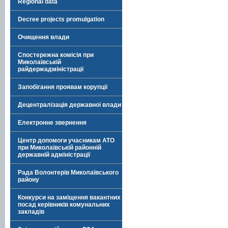
Regional data
Decree projects promulgation
Очищення влади
Спостережна комісія при
Миколаївській
райдержадміністрації
Запобігання проявам корупції
Децентралізація державної влади
Електронне звернення
Центр допомоги учасникам АТО
при Миколаївській районній
державній адміністрації
Рада Волонтерів Миколаївського
району
Конкурси на заміщення вакантних
посад керівників комунальних
закладів