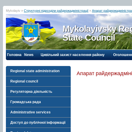
Mykolayiv »
Структурні підрозділи райдержадміністрації
»
Апарат райдержадміністрац
Mykolayivsky Reg
State Council
Головна
News
Цивільний захист населення району
Оголошен
Regional state administration
Апарат райдержадміні
Regional council
Регуляторна діяльність
Громадська рада
Administrative services
Доступ до публічної інформації