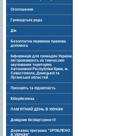
Оголошення
Громадська рада
Дія
Безоплатна первинна правова
допомога
Інформація для громадян України,
які проживають на тимчасово
окупованих територіях
Автономної Республіки Крим, м.
Севастополя, Донецької та
Луганської областей
Прозоріть та підзвітність
Кібербезпека
ПАМ'ЯТНИЙ ДЕНЬ В УКРАЇНІ
Довідник безбар'єрності!
Державна програма "ЗРОБЛЕНО
В УКРАЇНІ"