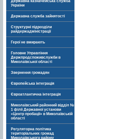
Державна казначейська служба
України
Державна служба зайнятості
Структурні підрозділи
райдержадміністрації
Герої не вмирають
Головне Управління
Держпродспоживслужби в
Миколаївської області
Звернення громадян
Європейська інтеграція
Євроатлантична інтеграція
Миколаївський районний відділ №
1 філії Державної установи
«Центр пробації» в Миколаївській
області
Регуляторна політика
територіальних громад
Миколаївського району