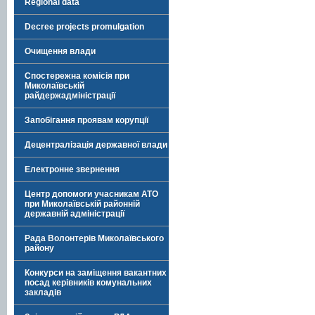
Regional data
Decree projects promulgation
Очищення влади
Спостережна комісія при
Миколаївській
райдержадміністрації
Запобігання проявам корупції
Децентралізація державної влади
Електронне звернення
Центр допомоги учасникам АТО
при Миколаївській районній
державній адміністрації
Рада Волонтерів Миколаївського
району
Конкурси на заміщення вакантних
посад керівників комунальних
закладів