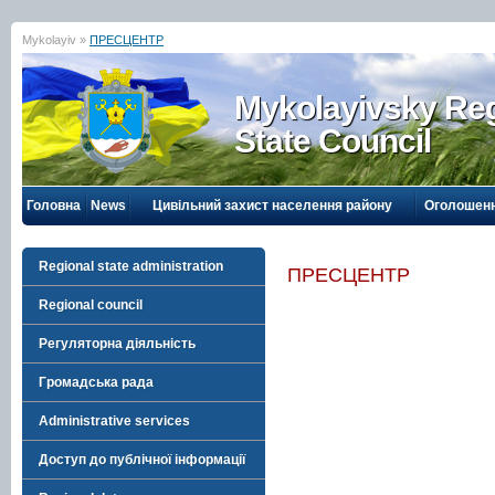
Mykolayiv »
ПРЕСЦЕНТР
Mykolayivsky Reg
State Council
Головна
News
Цивільний захист населення району
Оголошен
Regional state administration
ПРЕСЦЕНТР
Regional council
Регуляторна діяльність
Громадська рада
Administrative services
Доступ до публічної інформації