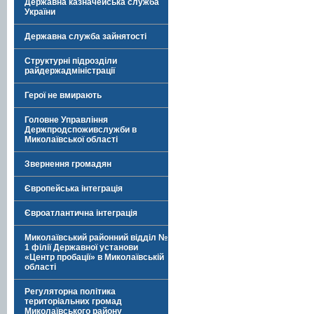
Державна казначейська служба
України
Державна служба зайнятості
Структурні підрозділи
райдержадміністрації
Герої не вмирають
Головне Управління
Держпродспоживслужби в
Миколаївської області
Звернення громадян
Європейська інтеграція
Євроатлантична інтеграція
Миколаївський районний відділ №
1 філії Державної установи
«Центр пробації» в Миколаївській
області
Регуляторна політика
територіальних громад
Миколаївського району