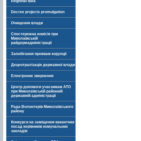
Regional data
Decree projects promulgation
Очищення влади
Спостережна комісія при
Миколаївській
райдержадміністрації
Запобігання проявам корупції
Децентралізація державної влади
Електронне звернення
Центр допомоги учасникам АТО
при Миколаївській районній
державній адміністрації
Рада Волонтерів Миколаївського
району
Конкурси на заміщення вакантних
посад керівників комунальних
закладів