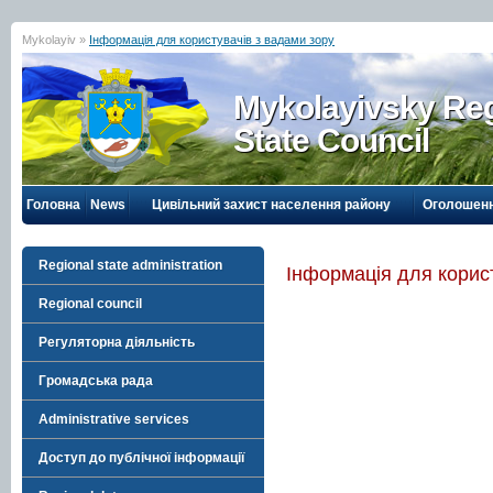
Mykolayiv »
Інформація для користувачів з вадами зору
Mykolayivsky Reg
State Council
Головна
News
Цивільний захист населення району
Оголошен
Regional state administration
Інформація для корис
Regional council
Регуляторна діяльність
Громадська рада
Administrative services
Доступ до публічної інформації