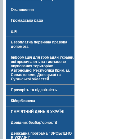
Оголошення
Громадська рада
Дія
Безоплатна первинна правова
допомога
Інформація для громадян України,
які проживають на тимчасово
окупованих територіях
Автономної Республіки Крим, м.
Севастополя, Донецької та
Луганської областей
Прозоріть та підзвітність
Кібербезпека
ПАМ'ЯТНИЙ ДЕНЬ В УКРАЇНІ
Довідник безбар'єрності!
Державна програма "ЗРОБЛЕНО
В УКРАЇНІ"