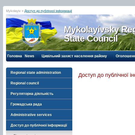
Mykolayiv »
Доступ до публічної інформації
Mykolayivsky Reg
State Council
Головна
News
Цивільний захист населення району
Оголошен
Regional state administration
Доступ до публічної і
Regional council
Регуляторна діяльність
Громадська рада
Administrative services
Доступ до публічної інформації