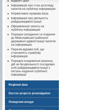
Відкриті дані
Інформація про стан розгляду
запитів на публічну інформацію
Нормативно-правова база
Інформація про діяльність
райдержадміністрації
Оформлення запиту на
публічну інформацію
Порядок складання та подання
до Миколаївської районної
державної адміністрації запитів
на інформацію
Перелік відомостей, що
становлять службову
інформацію
Порядок оскарження рішеннь,
дій чи бездіяльності посадових
осіб райдержадміністрації з
питань надання публічної
інформації
Regional data
Decree projects promulgation
Очищення влади