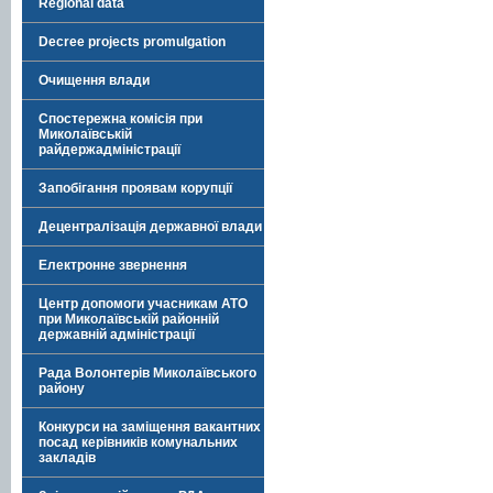
Regional data
Decree projects promulgation
Очищення влади
Спостережна комісія при
Миколаївській
райдержадміністрації
Запобігання проявам корупції
Децентралізація державної влади
Електронне звернення
Центр допомоги учасникам АТО
при Миколаївській районній
державній адміністрації
Рада Волонтерів Миколаївського
району
Конкурси на заміщення вакантних
посад керівників комунальних
закладів