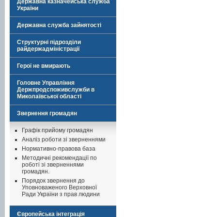
Державна казначейська служба
України
Державна служба зайнятості
Структурні підрозділи
райдержадміністрації
Герої не вмирають
Головне Управління
Держпродспоживслужби в
Миколаївської області
Звернення громадян
Графік прийому громадян
Аналіз роботи зі зверненнями
Нормативно-правова база
Методичні рекомендації по
роботі зі зверненнями
громадян.
Порядок звернення до
Уповноваженого Верховної
Ради України з прав людини
Європейська інтеграція