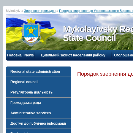
Mykolayiv »
Звернення громадян
»
Порядок звернення до Уповноваженого Верховно
Mykolayivsky Reg
State Council
Головна
News
Цивільний захист населення району
Оголошен
Regional state administration
Порядок звернення до
Regional council
Регуляторна діяльність
Громадська рада
Administrative services
Доступ до публічної інформації