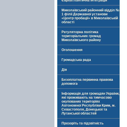
Євроатлантична інтеграція
Миколаївський районний відділ №
1 філії Державної установи
«Центр пробації» в Миколаївській
області
Регуляторна політика
територіальних громад
Миколаївського району
Оголошення
Громадська рада
Дія
Безоплатна первинна правова
допомога
Інформація для громадян України,
які проживають на тимчасово
окупованих територіях
Автономної Республіки Крим, м.
Севастополя, Донецької та
Луганської областей
Прозоріть та підзвітність