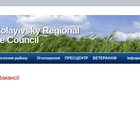
olayivsky Regional
te Council
селення району
Оголошення
ПРЕСЦЕНТР
ВЕТЕРАНАМ
Інформ
Вакансії