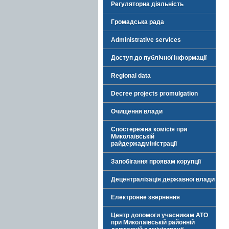
Регуляторна діяльність
Громадська рада
Administrative services
Доступ до публічної інформації
Regional data
Decree projects promulgation
Очищення влади
Спостережна комісія при
Миколаївській
райдержадміністрації
Запобігання проявам корупції
Децентралізація державної влади
Електронне звернення
Центр допомоги учасникам АТО
при Миколаївській районній