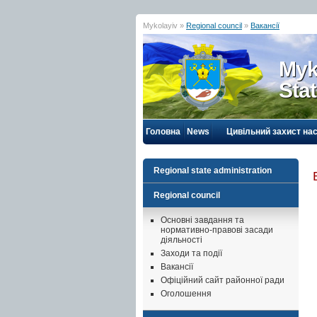
Mykolayiv »
Regional council
»
Вакансії
Myk
Sta
Головна
News
Цивільний захист на
Regional state administration
Regional council
Основні завдання та
нормативно-правові засади
діяльності
Заходи та події
Вакансії
Офіційний сайт районної ради
Оголошення