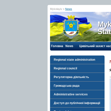
Mykolayiv »
News
Myk
Sta
Головна
News
Цивільний захист на
Regional state administration
Regional council
Регуляторна діяльність
1
Громадська рада
Administrative services
Доступ до публічної інформації