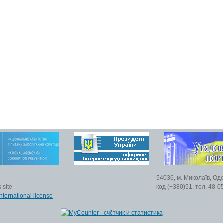
54036, м. Миколаїв, Од
 site
код (+380)51, тел. 48-0
nternational license