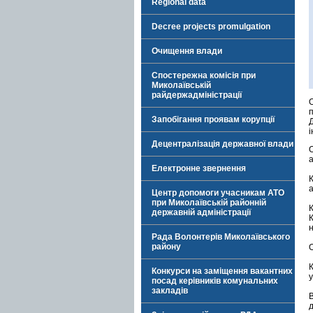
Regional data
Decree projects promulgation
Очищення влади
Спостережна комісія при
Миколаївській
райдержадміністрації
О
Запобігання проявам корупції
і
Децентралізація державної влади
а
Електронне звернення
Центр допомоги учасникам АТО
при Миколаївській районній
К
державній адміністрації
Рада Волонтерів Миколаївського
району
Конкурси на заміщення вакантних
у
посад керівників комунальних
закладів
д