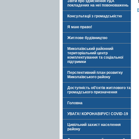
Звіти про здійснення РДА
покладених на неї повоноважень
Консультації з громадськістю
Я маю право!
Житлове будівництво
Миколаївський районний
територіальний центр
комплектування та соціальної
підтримки
Перспективний план розвитку
Миколаївського району
Доступність об’єктів житлового та
громадського призначення
Головна
УВАГА! КОРОНАВІРУС! COVID-19
Цивільний захист населення
району