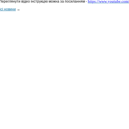
https
://
www
.
youtube
.
com
Переглянути відео інструкцію можна за посиланням -
Всі новини
→