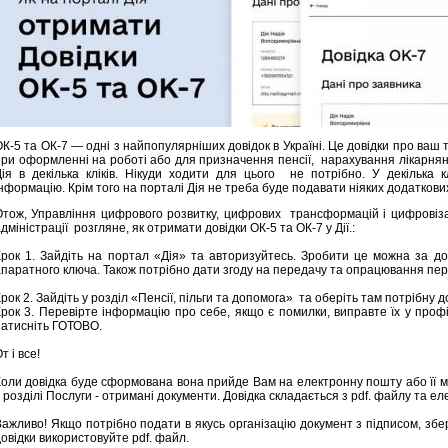
К-5 та ОК-7 — одні з найпопулярніших довідок в Україні. Це довідки про ваш
при оформленні на роботі або для призначення пенсії, нарахування лікарнян
Дія в декілька кліків. Нікуди ходити для цього не потрібно. У декілька 
нформацію. Крім того на порталі Дія не треба буде подавати ніяких додаткових
Отож, Управління цифрового розвитку, цифрових трансформацій і цифрові
дміністрації розгляне, як отримати довідки ОК-5 та ОК-7 у Дії.:
Крок 1. Зайдіть на портал «Дія» та авторизуйтесь. Зробити це можна за до
апаратного ключа. Також потрібно дати згоду на передачу та опрацювання пе
рок 2. Зайдіть у розділ «Пенсії, пільги та допомога» та оберіть там потрібну д
Крок 3. Перевірте інформацію про себе, якщо є помилки, виправте їх у профі
натисніть ГОТОВО.
От і все!
Коли довідка буде сформована вона прийде Вам на електронну пошту або її м
 розділі Послуги - отримані документи. Довідка складається з pdf. файлу та е
Важливо! Якщо потрібно подати в якусь організацію документ з підписом, зб
овідки використовуйте pdf. файл.