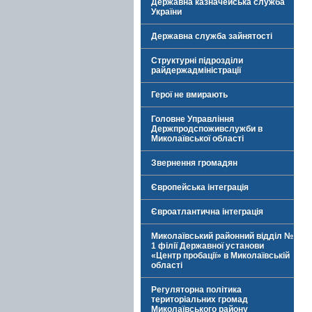
Державна казначейська служба
України
Державна служба зайнятості
Структурні підрозділи
райдержадміністрації
Герої не вмирають
Головне Управління
Держпродспоживслужби в
Миколаївської області
Звернення громадян
Європейська інтеграція
Євроатлантична інтеграція
Миколаївський районний відділ №
1 філії Державної установи
«Центр пробації» в Миколаївській
області
Регуляторна політика
територіальних громад
Миколаївського району