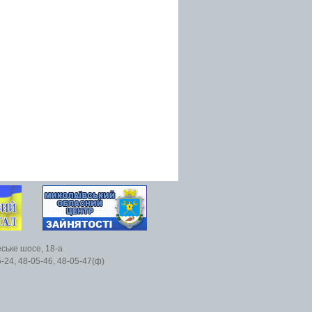
еське шосе, 18-а
5-24, 48-05-46, 48-05-47(ф)