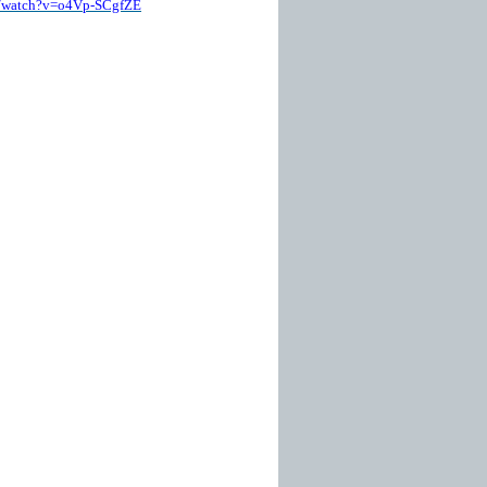
/
watch
?
v
=
o
4
Vp
-
SCgfZE