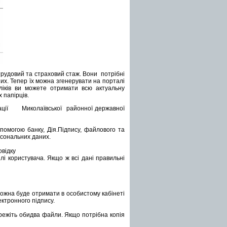
 трудовий та страховий стаж. Вони потрібні
их. Тепер їх можна згенерувати на порталі
кліків ви можете отримати всю актуальну
 папірців.
зації Миколаївської районної державної
помогою банку, Дія.Підпису, файлового та
рсональних даних.
овідку
лі користувача. Якщо ж всі дані правильні
ожна буде отримати в особистому кабінеті
лектронного підпису.
ережіть обидва файли. Якщо потрібна копія