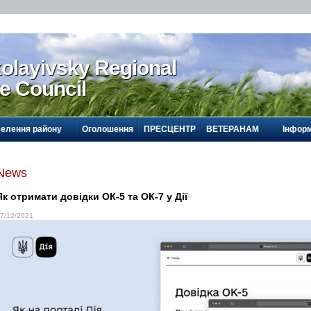
olayivsky Regional
te Council
селення району
Оголошення
ПРЕСЦЕНТР
ВЕТЕРАНАМ
Інформ
News
Як отримати довідки ОК-5 та ОК-7 у Дії
7/12/2021