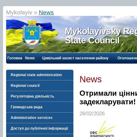
Mykolayiv »
News
Mykolayivsky Reg
State Council
Головна
News
Цивільний захист населення району
Оголошен
Regional state administration
News
Regional council
Отримали цінни
Регуляторна діяльність
задекларувати!
Громадська рада
26/02/2026
Administrative services
Доступ до публічної інформації