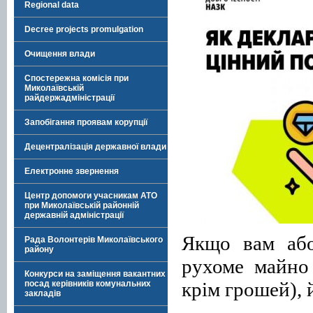
Regional data
Decree projects promulgation
Очищення влади
Спостережна комісія при
Миколаївській
райдержадміністрації
Запобігання проявам корупції
Децентралізація державної влади
Електронне звернення
Центр допомоги учасникам АТО
при Миколаївській районній
державній адміністрації
Якщо вам або
Рада Волонтерів Миколаївського
району
рухоме майно 
Конкурси на заміщення вакантних
крім грошей), 
посад керівників комунальних
закладів