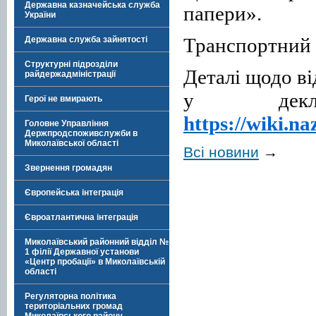
Державна казначейська служба
папери».
України
Транспортний з
Державна служба зайнятості
Структурні підрозділи
Деталі щодо в
райдержадміністрації
у декла
Герої не вмирають
https://wiki.na
Головне Управління
Держпродспоживслужби в
Миколаївської області
Всі новини
→
Звернення громадян
Європейська інтеграція
Євроатлантична інтеграція
Миколаївський районний відділ №
1 філії Державної установи
«Центр пробації» в Миколаївській
області
Регуляторна політика
територіальних громад