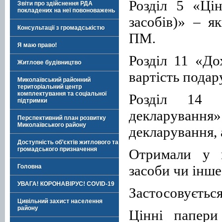
Розділ 5 «Ці
Звіти про здійснення РДА
покладених на неї повоноважень
засобів)» – я
Консультації з громадськістю
ПМ.
Я маю право!
Розділ 11 «До
Житлове будівництво
вартість пода
Миколаївський районний
територіальний центр
комплектування та соціальної
Розділ 14 
підтримки
декларування»
Перспективний план розвитку
Миколаївського району
декларування, 
Доступність об’єктів житлового та
громадського призначення
Отримали у п
засоби чи інш
Головна
УВАГА! КОРОНАВІРУС! COVID-19
Застосовується
Цивільний захист населення
району
Цінні папери