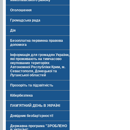
Миколаївського району
Оголошення
Громадська рада
Дія
Безоплатна первинна правова
допомога
Інформація для громадян України,
які проживають на тимчасово
окупованих територіях
Автономної Республіки Крим, м.
Севастополя, Донецької та
Луганської областей
Прозоріть та підзвітність
Кібербезпека
ПАМ'ЯТНИЙ ДЕНЬ В УКРАЇНІ
Довідник безбар'єрності!
Державна програма "ЗРОБЛЕНО