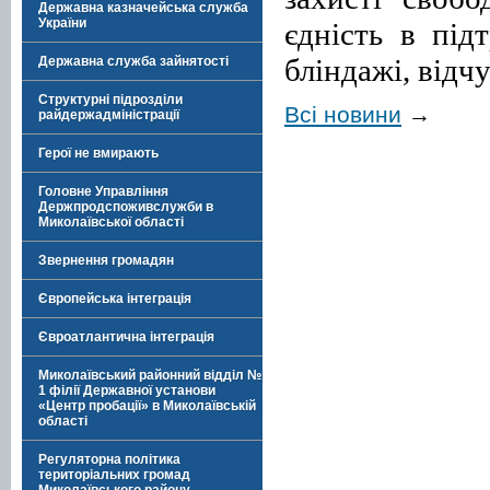
Державна казначейська служба
України
єдність в під
бліндажі, відч
Державна служба зайнятості
Структурні підрозділи
Всі новини
→
райдержадміністрації
Герої не вмирають
Головне Управління
Держпродспоживслужби в
Миколаївської області
Звернення громадян
Європейська інтеграція
Євроатлантична інтеграція
Миколаївський районний відділ №
1 філії Державної установи
«Центр пробації» в Миколаївській
області
Регуляторна політика
територіальних громад