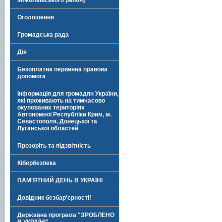
Миколаївського району
Оголошення
Громадська рада
Дія
Безоплатна первинна правова
допомога
Інформація для громадян України,
які проживають на тимчасово
окупованих територіях
Автономної Республіки Крим, м.
Севастополя, Донецької та
Луганської областей
Прозоріть та підзвітність
Кібербезпека
ПАМ'ЯТНИЙ ДЕНЬ В УКРАЇНІ
Довідник безбар'єрності!
Державна програма "ЗРОБЛЕНО