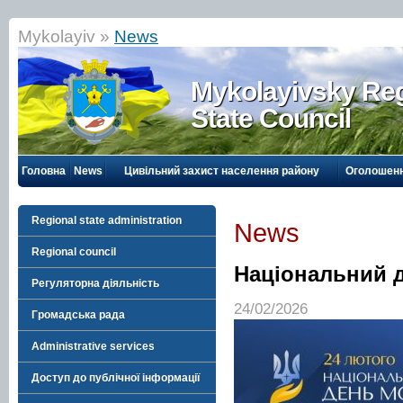
Mykolayiv »
News
Mykolayivsky Reg
State Council
Головна
News
Цивільний захист населення району
Оголошен
Regional state administration
News
Regional council
Національний 
Регуляторна діяльність
24/02/2026
Громадська рада
Administrative services
Доступ до публічної інформації