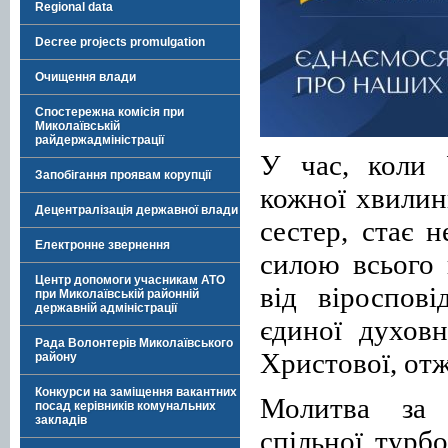
Regional data
Decree projects promulgation
Очищення влади
Спостережна комісія при
Миколаївській
райдержадміністрації
У час, коли 
Запобігання проявам корупції
кожної хвилин
Децентралізація державної влади
сестер, стає 
Електронне звернення
силою всього 
Центр допомоги учасникам АТО
від віроспові
при Миколаївській районній
державній адміністрації
єдиної духовн
Рада Волонтерів Миколаївського
Христової, отж
району
Конкурси на заміщення вакантних
Молитва за 
посад керівників комунальних
закладів
спільної турб