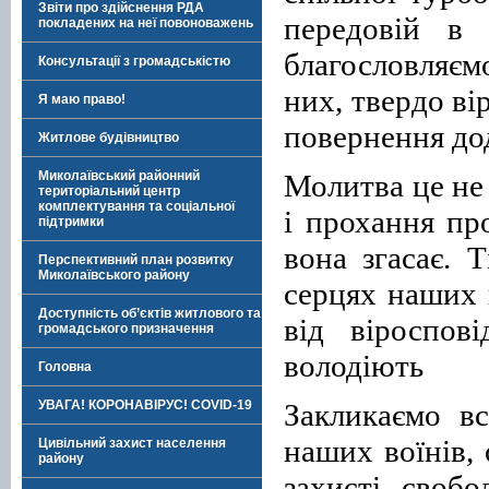
Звіти про здійснення РДА
передовій в
покладених на неї повоноважень
благословляєм
Консультації з громадськістю
них, твердо ві
Я маю право!
повернення до
Житлове будівництво
Молитва це не
Миколаївський районний
територіальний центр
комплектування та соціальної
і прохання пр
підтримки
вона згасає. 
Перспективний план розвитку
Миколаївського району
серцях наших 
Доступність об’єктів житлового та
від віроспов
громадського призначення
володіють
Головна
Закликаємо в
УВАГА! КОРОНАВІРУС! COVID-19
наших воїнів, 
Цивільний захист населення
району
захисті свобо