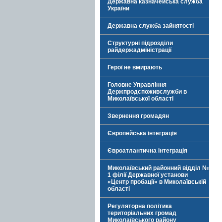
Державна казначейська служба
України
Державна служба зайнятості
Структурні підрозділи
райдержадміністрації
Герої не вмирають
Головне Управління
Держпродспоживслужби в
Миколаївської області
Звернення громадян
Європейська інтеграція
Євроатлантична інтеграція
Миколаївський районний відділ №
1 філії Державної установи
«Центр пробації» в Миколаївській
області
Регуляторна політика
територіальних громад
Миколаївського району