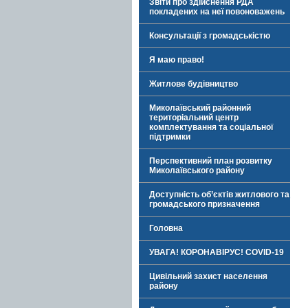
Звіти про здійснення РДА
покладених на неї повоноважень
Консультації з громадськістю
Я маю право!
Житлове будівництво
Миколаївський районний
територіальний центр
комплектування та соціальної
підтримки
Перспективний план розвитку
Миколаївського району
Доступність об’єктів житлового та
громадського призначення
Головна
УВАГА! КОРОНАВІРУС! COVID-19
Цивільний захист населення
району