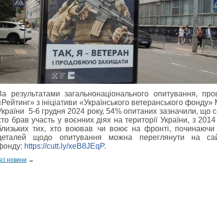
За результатами загальнонаціонального опитування, про
«Рейтинг» з ініціативи «Українського ветеранського фонду» 
України 5-6 грудня 2024 року, 54% опитаних зазначили, що сер
хто брав участь у воєнних діях на території України, з 20
близьких тих, хто воював чи воює на фронті, починаючи
деталей щодо опитування можна переглянути на сайт
фонду:
https://cutt.ly/xeB8JEqP
.
Всі новини
→