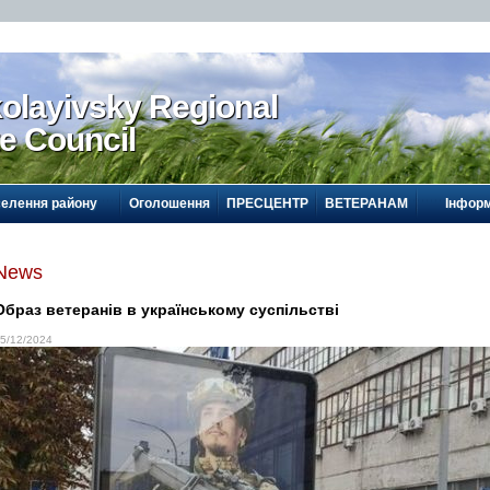
olayivsky Regional
te Council
селення району
Оголошення
ПРЕСЦЕНТР
ВЕТЕРАНАМ
Інформ
News
Образ ветеранів в українському суспільстві
5/12/2024