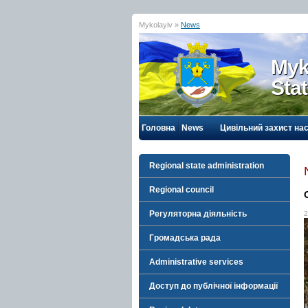
Mykolayiv »
News
Myk
Sta
Головна
News
Цивільний захист на
Regional state administration
Regional council
Регуляторна діяльність
2
Громадська рада
Administrative services
Доступ до публічної інформації