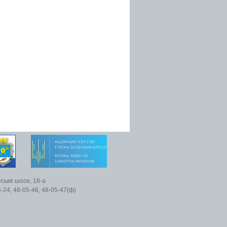
еське шосе, 18-а
5-24, 48-05-46, 48-05-47(ф)