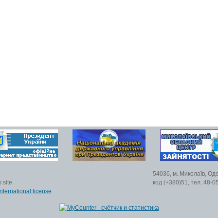
54036, м. Миколаїв, Од
 site
код (+380)51, тел. 48-0
nternational license