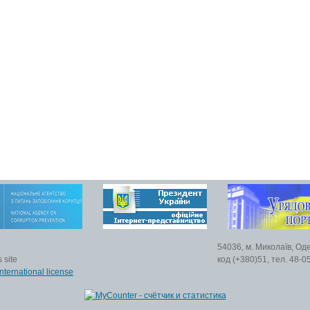
54036, м. Миколаїв, Од
 site
код (+380)51, тел. 48-0
nternational license