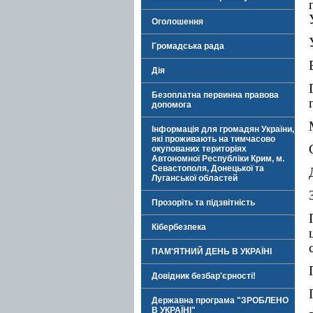
Оголошення
Громадська рада
Дія
Безоплатна первинна правова
допомога
Інформація для громадян України,
які проживають на тимчасово
окупованих територіях
Автономної Республіки Крим, м.
Севастополя, Донецької та
Луганської областей
Прозоріть та підзвітність
Кібербезпека
ПАМ'ЯТНИЙ ДЕНЬ В УКРАЇНІ
Довідник безбар'єрності!
Державна програма "ЗРОБЛЕНО
В УКРАЇНІ"