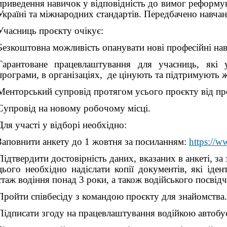
приведення навичок у відповідність до вимог реформу
Україні та міжнародних стандартів. Передбачено навчан
Учасниць проєкту очікує:
Безкоштовна можливість опанувати нові професійні на
Гарантоване працевлаштування для учасниць, які 
програми, в організаціях, де цінують та підтримують ж
Менторський супровід протягом усього проєкту від пр
Супровід на новому робочому місці.
Для участі у відборі необхідно:
Заповнити анкету до 1 жовтня за посиланням:
https://w
Підтвердити достовірність даних, вказаних в анкеті, з
цього необхідно надіслати копії документів, які іде
стаж водіння понад 3 роки, а також водійського посвідч
Пройти співбесіду з командою проєкту для знайомства.
Підписати згоду на працевлаштування водійкою автобус