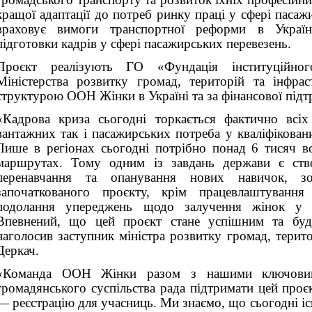
кращої адаптації до потреб ринку праці у сфері паса
враховує вимоги транспортної реформи в Україні
підготовки кадрів у сфері пасажирських перевезень.
Проєкт реалізують ГО «Фундація інституційног
Міністерства розвитку громад, територій та інфрас
структурою ООН Жінки в Україні та за фінансової підт
«Кадрова криза сьогодні торкається фактично всіх
вантажних так і пасажирських потреба у кваліфікован
Лише в регіонах сьогодні потрібно понад 6 тисяч во
маршрутах. Тому одним із завдань держави є ств
перенавчання та опанування нових навичок, з
започаткованого проєкту, крім працевлаштування
подолання упереджень щодо залучення жінок у п
Впевнений, що цей проєкт стане успішним та буд
наголосив заступник міністра розвитку громад, терит
Деркач.
«Команда ООН Жінки разом з нашими ключовим
громадянського суспільства рада підтримати цей проє
— реєстрацію для учасниць. Ми знаємо, що сьогодні існ