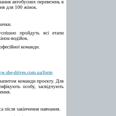
вання автобусних перевезень в
ня для 100 жінок.
вички.
успішно пройдуть всі етапи
інок-водійок.
офесійної команди.
ww.she-drives.com.ua/form
а запитом команди проєкту. Для
нтифікують особу, засвідчують
ення.
а після закінчення навчання.