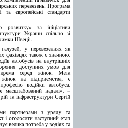
жирських перевезень. Програма
 та європейські стандарти
о розвитку» за ініціативи
труктури України спільно зі
римки Швеції.
 галузей, у перевезеннях як
их фахівцях також є значною.
діїв автобусів на внутрішніх
орення доступних умов для
окрема серед жінок. Мета
 жінок на підприємства, є
рофесію водійки автобуса.
е масштабований надалі», –
орій та інфраструктури Сергій
и партнерами з уряду та
кт і оголосити наступний етап
ує велика потреба у водіях та