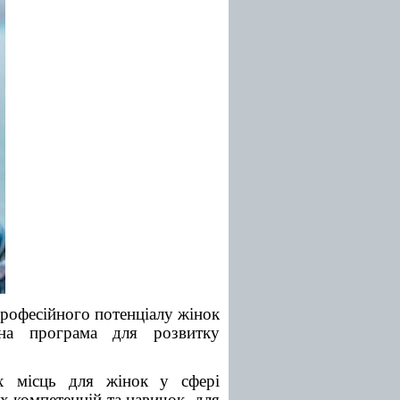
професійного потенціалу жінок
тна програма для розвитку
х місць для жінок у сфері
их компетенцій та навичок для