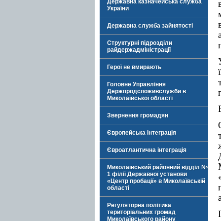
Державна казначейська служба
України
Державна служба зайнятості
Структурні підрозділи
райдержадміністрації
Герої не вмирають
Головне Управління
Держпродспоживслужби в
Миколаївської області
Звернення громадян
Європейська інтеграція
Євроатлантична інтеграція
Миколаївський районний відділ №
1 філії Державної установи
«Центр пробації» в Миколаївській
області
Регуляторна політика
територіальних громад
Миколаївського району