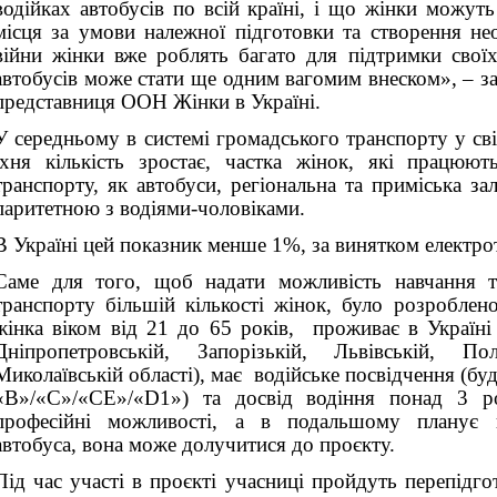
водійках автобусів по всій країні, і що жінки можут
місця за умови належної підготовки та створення не
війни жінки вже роблять багато для підтримки свої
автобусів може стати ще одним вагомим внеском», – з
представниця ООН Жінки в Україні.
У середньому в системі громадського транспорту у св
їхня кількість зростає, частка жінок, які працюю
транспорту, як автобуси, регіональна та приміська зал
паритетною з водіями-чоловіками.
В Україні цей показник менше 1%, за винятком електро
Саме для того, щоб надати можливість навчання т
транспорту більшій кількості жінок, було розроблен
жінка віком від 21 до 65 років, проживає в Україні 
Дніпропетровській, Запорізькій, Львівській, Пол
Миколаївській області), має водійське посвідчення (буд
«B»/«C»/«CE»/«D1») та досвід водіння понад 3 р
професійні можливості, а в подальшому планує п
автобуса, вона може долучитися до проєкту.
Під час участі в проєкті учасниці пройдуть перепідго