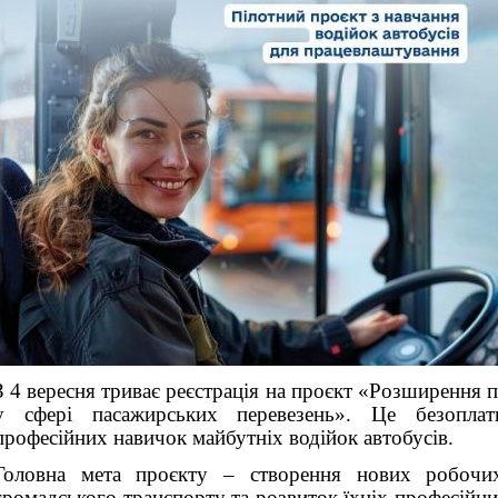
З 4 вересня триває реєстрація на проєкт «Розширення 
у сфері пасажирських перевезень». Це безопла
професійних навичок майбутніх водійок автобусів.
Головна мета проєкту – створення нових робочи
громадського транспорту та розвиток їхніх професійн