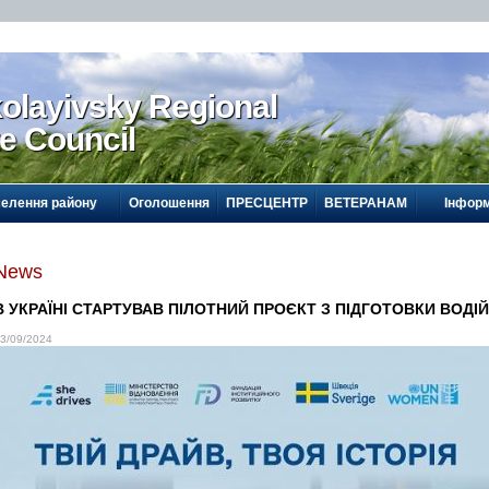
olayivsky Regional
te Council
селення району
Оголошення
ПРЕСЦЕНТР
ВЕТЕРАНАМ
Інформ
News
В УКРАЇНІ СТАРТУВАВ ПІЛОТНИЙ ПРОЄКТ З ПІДГОТОВКИ ВОДІ
3/09/2024