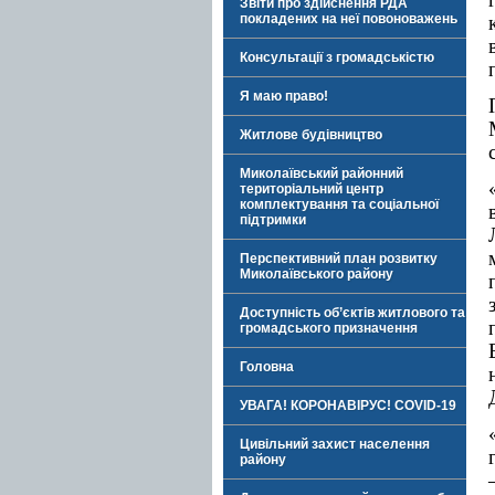
Звіти про здійснення РДА
покладених на неї повоноважень
Консультації з громадськістю
Я маю право!
Житлове будівництво
Миколаївський районний
територіальний центр
комплектування та соціальної
підтримки
Перспективний план розвитку
Миколаївського району
Доступність об’єктів житлового та
громадського призначення
Головна
УВАГА! КОРОНАВІРУС! COVID-19
Цивільний захист населення
району