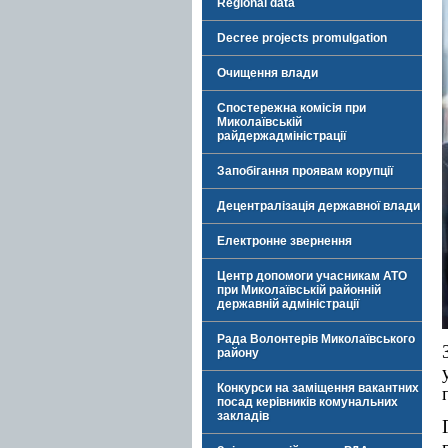
Regional data
Decree projects promulgation
Очищення влади
Спостережна комісія при
Миколаївській
райдержадміністрації
Запобігання проявам корупції
Децентралізація державної влади
Електронне звернення
Центр допомоги учасникам АТО
при Миколаївській районній
державній адміністрації
Рада Волонтерів Миколаївського
району
Конкурси на заміщення вакантних
посад керівників комунальних
закладів