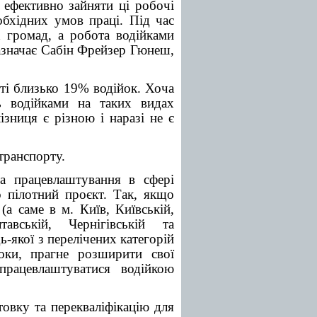
ь ефективно зайняти ці робочі
обхідних умов праці. Під час
х громад, а робота водійками
азначає Cабін Фрейзер Гюнеш,
іті близько 19% водійок. Хоча
ть водійками на таких видах
ізниця є різною і наразі не є
транспорту.
а працевлаштування в сфері
о пілотний проєкт. Так, якщо
(а саме в м. Київ, Київській,
тавській, Чернігівській та
ь-якої з перелічених категорій
оки, прагне розширити свої
рацевлаштуватися водійкою
товку та перекваліфікацію для