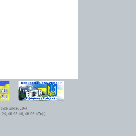
еське шосе, 18-а
5-24, 48-05-46, 48-05-47(ф)