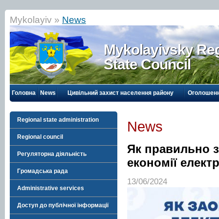
Mykolayiv »
News
Mykolayivsky Reg
State Council
Головна
News
Цивільний захист населення району
Оголошен
Regional state administration
News
Regional council
Як правильно 
Регуляторна діяльність
екoномії електр
Громадська рада
13/06/2024
Administrative services
Доступ до публічної інформації