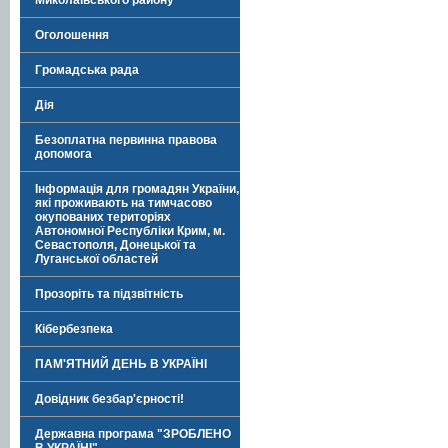
Миколаївського району
Оголошення
Громадська рада
Дія
Безоплатна первинна правова
допомога
Інформація для громадян України,
які проживають на тимчасово
окупованих територіях
Автономної Республіки Крим, м.
Севастополя, Донецької та
Луганської областей
Прозоріть та підзвітність
Кібербезпека
ПАМ'ЯТНИЙ ДЕНЬ В УКРАЇНІ
Довідник безбар'єрності!
Державна програма "ЗРОБЛЕНО