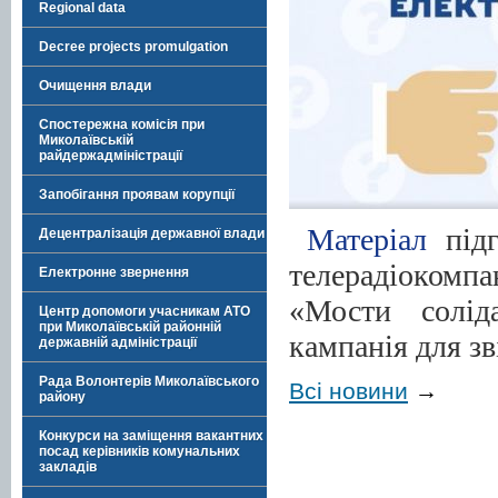
Regional data
Decree projects promulgation
Очищення влади
Спостережна комісія при
Миколаївській
райдержадміністрації
Запобігання проявам корупції
Матеріал
підг
Децентралізація державної влади
телерадіокомп
Електронне звернення
«Мости соліда
Центр допомоги учасникам АТО
при Миколаївській районній
кампанія для з
державній адміністрації
Рада Волонтерів Миколаївського
Всі новини
→
району
Конкурси на заміщення вакантних
посад керівників комунальних
закладів