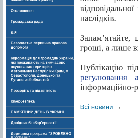
Миколаївського району
відповідальної
Оголошення
наслідків.
Громадська рада
Дія
Запам’ятайте, 
Безоплатна первинна правова
гроші, а лише в
допомога
Інформація для громадян України,
які проживають на тимчасово
Публікацію пі
окупованих територіях
Автономної Республіки Крим, м.
регулювання а
Севастополя, Донецької та
Луганської областей
інформаційно-р
Прозоріть та підзвітність
Кібербезпека
Всі новини
→
ПАМ'ЯТНИЙ ДЕНЬ В УКРАЇНІ
Довідник безбар'єрності!
Державна програма "ЗРОБЛЕНО