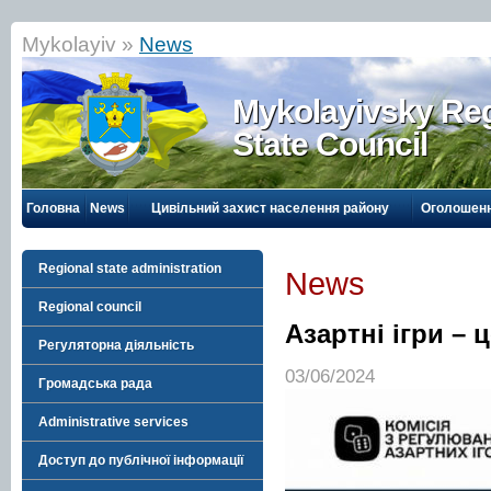
Mykolayiv »
News
Mykolayivsky Reg
State Council
Головна
News
Цивільний захист населення району
Оголошен
Regional state administration
News
Regional council
Азартні ігри – 
Регуляторна діяльність
03/06/2024
Громадська рада
Administrative services
Доступ до публічної інформації