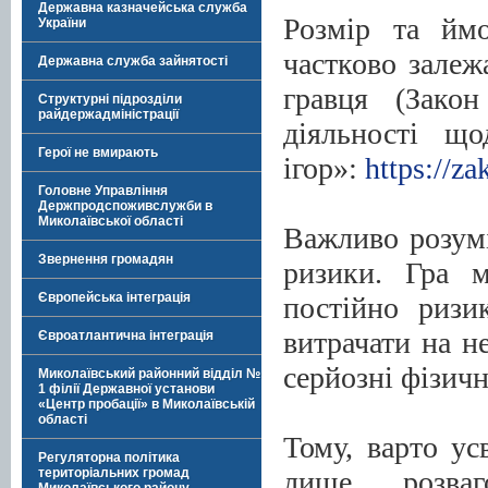
Державна казначейська служба
Розмір та ймо
України
частково залежа
Державна служба зайнятості
гравця (Зако
Структурні підрозділи
райдержадміністрації
діяльності що
Герої не вмирають
ігор»:
https://z
Головне Управління
Держпродспоживслужби в
Миколаївської області
Важливо розумі
Звернення громадян
ризики. Гра 
Європейська інтеграція
постійно ризи
витрачати на не
Євроатлантична інтеграція
серйозні фізичн
Миколаївський районний відділ №
1 філії Державної установи
«Центр пробації» в Миколаївській
області
Тому, варто ус
Регуляторна політика
лише розва
територіальних громад