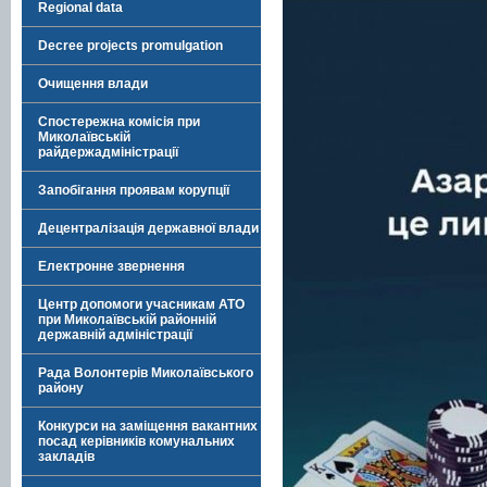
Regional data
Decree projects promulgation
Очищення влади
Спостережна комісія при
Миколаївській
райдержадміністрації
Запобігання проявам корупції
Децентралізація державної влади
Електронне звернення
Центр допомоги учасникам АТО
при Миколаївській районній
державній адміністрації
Рада Волонтерів Миколаївського
району
Конкурси на заміщення вакантних
посад керівників комунальних
закладів