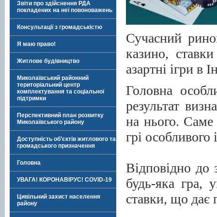
Звіти про здійснення РДА
покладених на неї повоноважень
Консультації з громадськістю
Сучасний ринок
Я маю право!
казино, ставки
Житлове будівництво
азартні ігри в І
Миколаївський районний
територіальний центр
Головна особл
комплектування та соціальної
підтримки
результат визн
Перспективний план розвитку
на нього. Саме
Миколаївського району
грі особливого 
Доступність об’єктів житлового та
громадського призначення
Головна
Відповідно до з
будь-яка гра, 
УВАГА! КОРОНАВІРУС! COVID-19
ставки, що дає 
Цивільний захист населення
району