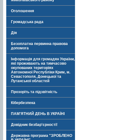
Миколаївського району
Оголошення
Громадська рада
Дія
Безоплатна первинна правова
допомога
Інформація для громадян України,
які проживають на тимчасово
окупованих територіях
Автономної Республіки Крим, м.
Севастополя, Донецької та
Луганської областей
Прозоріть та підзвітність
Кібербезпека
ПАМ'ЯТНИЙ ДЕНЬ В УКРАЇНІ
Довідник безбар'єрності!
Державна програма "ЗРОБЛЕНО