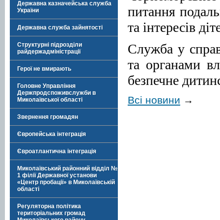
Державна казначейська служба
питання подаль
України
та інтересів діт
Державна служба зайнятості
Служба у справ
Структурні підрозділи
райдержадміністрації
та органами в
Герої не вмирають
безпечне дитин
Головне Управління
Держпродспоживслужби в
Всі новини
→
Миколаївської області
Звернення громадян
Європейська інтеграція
Євроатлантична інтеграція
Миколаївський районний відділ №
1 філії Державної установи
«Центр пробації» в Миколаївській
області
Регуляторна політика
територіальних громад