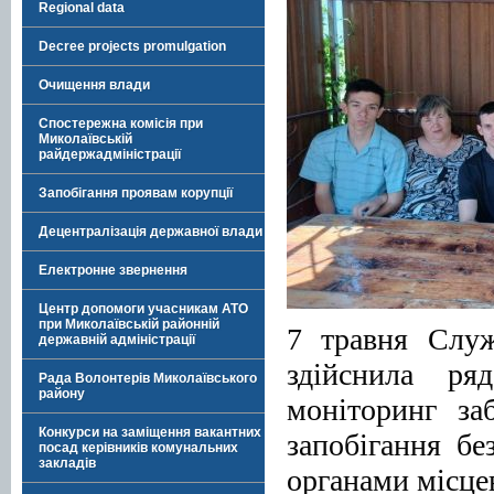
Regional data
Decree projects promulgation
Очищення влади
Спостережна комісія при
Миколаївській
райдержадміністрації
Запобігання проявам корупції
Децентралізація державної влади
Електронне звернення
Центр допомоги учасникам АТО
при Миколаївській районній
7 травня Служ
державній адміністрації
здійснила ря
Рада Волонтерів Миколаївського
району
моніторинг за
Конкурси на заміщення вакантних
запобігання бе
посад керівників комунальних
закладів
органами місце