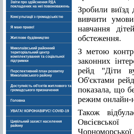
Звіти про здійснення РДА
покладених на неї повоноважень
Зробили виїзд 
вивчити умови
Консультації з громадськістю
навчання діте
Я маю право!
обстеження.
Житлове будівництво
Миколаївський районний
З метою контр
територіальний центр
комплектування та соціальної
законних інте
підтримки
рейд "Діти в
Перспективний план розвитку
Миколаївського району
Об'єктами рейд
Доступність об’єктів житлового та
показала, що б
громадського призначення
режим онлайн-н
Головна
Також відбул
УВАГА! КОРОНАВІРУС! COVID-19
Овсієвсько
Цивільний захист населення
району
Чорноморської