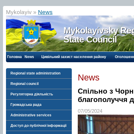
Mykolayiv »
News
Mykolayivsky Reg
State Council
Головна
News
Цивільний захист населення району
Оголошен
Regional state administration
News
Regional council
Спільно з Чор
Регуляторна діяльність
благополуччя д
Громадська рада
07/05/2024
Administrative services
Доступ до публічної інформації