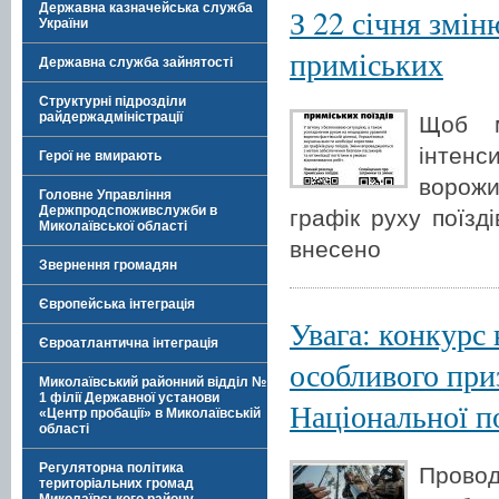
Державна казначейська служба
З 22 січня змін
України
приміських
Державна служба зайнятості
Структурні підрозділи
райдержадміністрації
Щоб м
інтенс
Герої не вмирають
ворожи
Головне Управління
Держпродспоживслужби в
графік руху поїзд
Миколаївської області
внесено
Звернення громадян
Європейська інтеграція
Увага: конкурс 
Євроатлантична інтеграція
особливого при
Миколаївський районний відділ №
1 філії Державної установи
Національної п
«Центр пробації» в Миколаївській
області
Регуляторна політика
Провод
територіальних громад