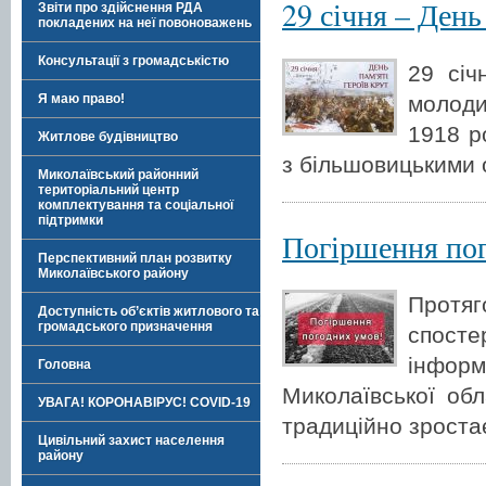
29 січня – День
Звіти про здійснення РДА
покладених на неї повоноважень
Консультації з громадськістю
29 січ
молоди
Я маю право!
1918 р
Житлове будівництво
з більшовицькими 
Миколаївський районний
територіальний центр
комплектування та соціальної
підтримки
Погіршення по
Перспективний план розвитку
Миколаївського району
Протя
Доступність об’єктів житлового та
громадського призначення
спост
інформа
Головна
Миколаївської об
УВАГА! КОРОНАВІРУС! COVID-19
традиційно зростає
Цивільний захист населення
району