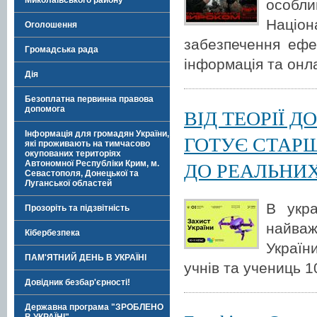
Миколаївського району
особли
Націо
Оголошення
забезпечення ефе
Громадська рада
інформація та онла
Дія
Безоплатна первинна правова
допомога
ВІД ТЕОРІЇ Д
Інформація для громадян України,
ГОТУЄ СТАР
які проживають на тимчасово
окупованих територіях
ДО РЕАЛЬНИ
Автономної Республіки Крим, м.
Севастополя, Донецької та
Луганської областей
В укра
Прозоріть та підзвітність
найва
Кібербезпека
Україн
ПАМ'ЯТНИЙ ДЕНЬ В УКРАЇНІ
учнів та учениць 1
Довідник безбар'єрності!
Державна програма "ЗРОБЛЕНО