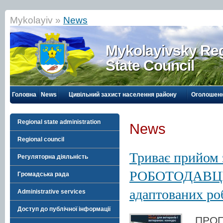
Mykolayiv »
News
Mykolayivsky Reg
State Council
Головна
News
Цивільний захист населення району
Оголошен
Regional state administration
News
Regional council
Триває прийом
Регуляторна діяльність
РОБОТОДАВЦІВ
Громадська рада
адаптованих ро
Administrative services
Доступ до публічної інформації
ПРОПО