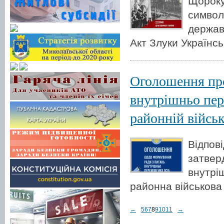
Щороку
символ
держав
Акт Злуки Українсь
Оголошення про
внутрішньо пер
районній військ
Відпов
затвер
внутрі
районна військова
←
5
6
7
8
9
10
11
→