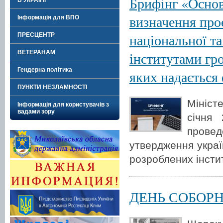
Брифінг «Основ
В УКРАЇНІ"
визначення про
Інформація для ВПО
національної та
ПРЕСЦЕНТР
ВЕТЕРАНАМ
інститутами гро
Гендерна політика
яких надається 
ПУНКТИ НЕЗЛАМНОСТІ
Мініст
Інформація для користувачів з
вадами зору
січня 
прове
утвердження украї
розроблених інсти
ДЕНЬ СОБОРН