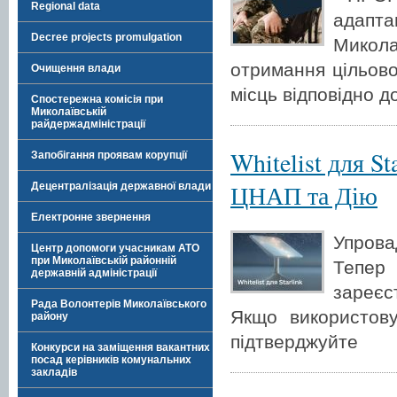
Regional data
адапт
Decree projects promulgation
Микол
отримання цільово
Очищення влади
місць відповідно д
Спостережна комісія при
Миколаївській
райдержадміністрації
Whitelist для S
Запобігання проявам корупції
ЦНАП та Дію
Децентралізація державної влади
Електронне звернення
Упрова
Центр допомоги учасникам АТО
при Миколаївській районній
Тепер 
державній адміністрації
зареєс
Рада Волонтерів Миколаївського
Якщо використову
району
підтверджуйте
Конкурси на заміщення вакантних
посад керівників комунальних
закладів