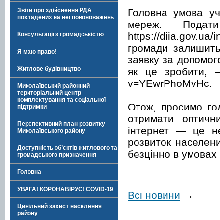
Головна умова уч
Звіти про здійснення РДА
покладених на неї повоноважень
мереж. Пода
https://diia.gov.u
Консультації з громадськістю
громади залишить
Я маю право!
заявку за допомог
Житлове будівництво
як це зробити, —
v=YEwrPhoMvHc.
Миколаївський районний
територіальний центр
комплектування та соціальної
Отож, просимо гол
підтримки
отримати оптичн
Перспективний план розвитку
інтернет — це н
Миколаївського району
розвиток населени
Доступність об’єктів житлового та
безцінно в умовах
громадського призначення
Головна
УВАГА! КОРОНАВІРУС! COVID-19
Всі новини
→
Цивільний захист населення
району