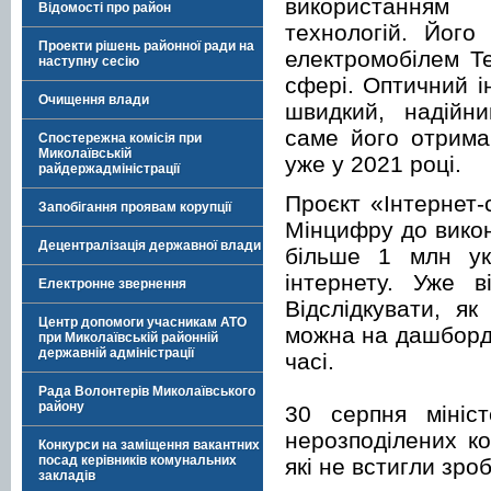
використанням
Відомості про район
технологій. Його
Проекти рішень районної ради на
електромобілем Te
наступну сесію
сфері. Оптичний 
Очищення влади
швидкий, надійн
саме його отрима
Спостережна комісія при
Миколаївській
уже у 2021 році.
райдержадміністрації
Проєкт «Інтернет
Запобігання проявам корупції
Мінцифру до викон
Децентралізація державної влади
більше 1 млн ук
інтернету. Уже в
Електронне звернення
Відслідкувати, як
Центр допомоги учасникам АТО
можна на дашборд
при Миколаївській районній
державній адміністрації
часі.
Рада Волонтерів Миколаївського
району
30 серпня мініс
нерозподілених ко
Конкурси на заміщення вакантних
посад керівників комунальних
які не встигли зро
закладів