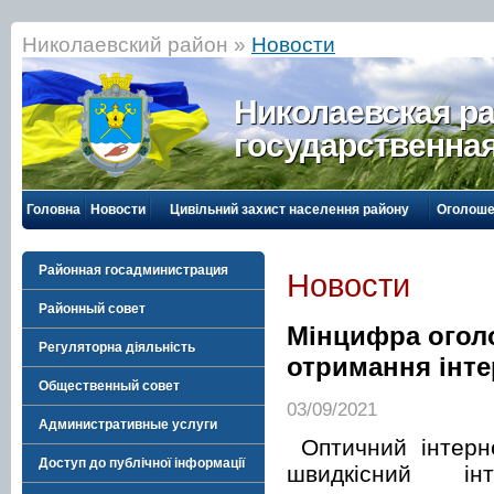
Николаевский район »
Новости
Николаевская р
государственна
Головна
Новости
Цивільний захист населення району
Оголоше
Районная госадминистрация
Новости
Районный совет
Мінцифра оголо
Регуляторна діяльність
отримання інте
Общественный совет
03/09/2021
Административные услуги
Оптичний інтерн
Доступ до публічної інформації
швидкісний і