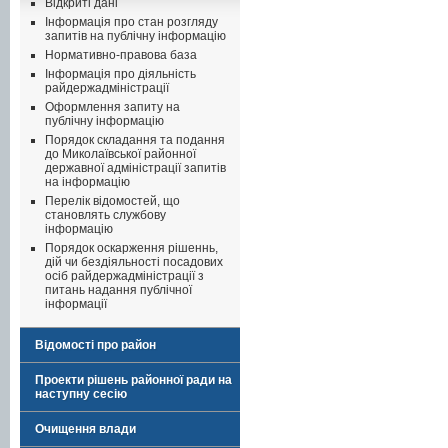
Відкриті дані
Інформація про стан розгляду
запитів на публічну інформацію
Нормативно-правова база
Інформація про діяльність
райдержадміністрації
Оформлення запиту на
публічну інформацію
Порядок складання та подання
до Миколаївської районної
державної адміністрації запитів
на інформацію
Перелік відомостей, що
становлять службову
інформацію
Порядок оскарження рішеннь,
дій чи бездіяльності посадових
осіб райдержадміністрації з
питань надання публічної
інформації
Відомості про район
Проекти рішень районної ради на
наступну сесію
Очищення влади