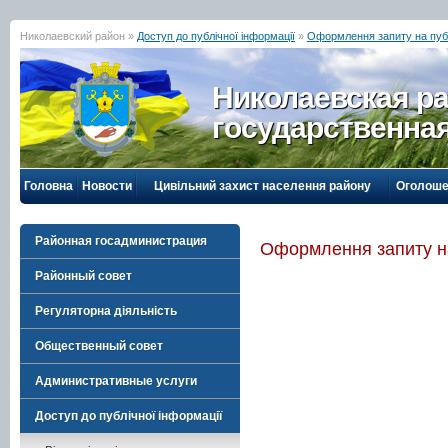
Николаевский район »
Доступ до публічної інформації
»
Оформлення запиту на пуб
Николаевская р
государственна
Головна
Новости
Цивільний захист населення району
Оголоше
Районная госадминистрация
Оформлення запиту н
Районный совет
Регуляторна діяльність
Общественный совет
Административные услуги
Доступ до публічної інформації