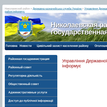
Николаевский район »
Державна казначейська служба України
»
Управління Держав
районі інформує
Николаевская р
государственна
Головна
Новости
Цивільний захист населення району
Оголоше
Районная госадминистрация
Управління Державної
інформує
Районный совет
Регуляторна діяльність
Общественный совет
Административные услуги
Доступ до публічної інформації