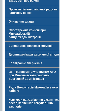
Відомості про район
Проекти рішень районної ради на
наступну сесію
Очищення влади
Спостережна комісія при
Миколаївській
райдержадміністрації
Запобігання проявам корупції
Децентралізація державної влади
Електронне звернення
Центр допомоги учасникам АТО
при Миколаївській районній
державній адміністрації
Рада Волонтерів Миколаївського
району
Конкурси на заміщення вакантних
посад керівників комунальних
закладів