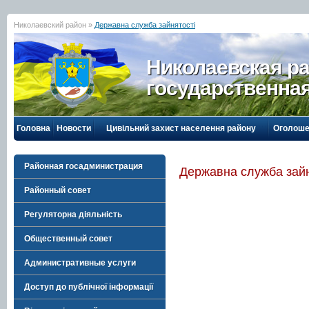
Николаевский район »
Державна служба зайнятості
Николаевская р
государственна
Головна
Новости
Цивільний захист населення району
Оголоше
Районная госадминистрация
Державна служба зайн
Районный совет
Регуляторна діяльність
Общественный совет
Административные услуги
Доступ до публічної інформації