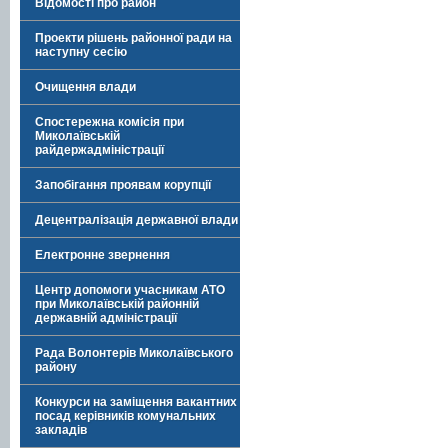
Відомості про район
Проекти рішень районної ради на
наступну сесію
Очищення влади
Спостережна комісія при
Миколаївській
райдержадміністрації
Запобігання проявам корупції
Децентралізація державної влади
Електронне звернення
Центр допомоги учасникам АТО
при Миколаївській районній
державній адміністрації
Рада Волонтерів Миколаївського
району
Конкурси на заміщення вакантних
посад керівників комунальних
закладів