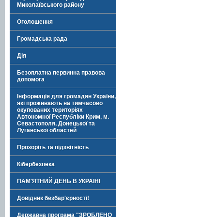
Миколаївського району
Оголошення
Громадська рада
Дія
Безоплатна первинна правова
допомога
Інформація для громадян України,
які проживають на тимчасово
окупованих територіях
Автономної Республіки Крим, м.
Севастополя, Донецької та
Луганської областей
Прозоріть та підзвітність
Кібербезпека
ПАМ'ЯТНИЙ ДЕНЬ В УКРАЇНІ
Довідник безбар'єрності!
Державна програма "ЗРОБЛЕНО