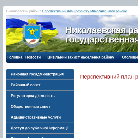
Николаевский район »
Перспективний план розвитку Миколаївського району
Николаевская р
государственна
Головна
Новости
Цивільний захист населення району
Оголоше
Районная госадминистрация
Перспективний план р
Районный совет
Регуляторна діяльність
Общественный совет
Административные услуги
Доступ до публічної інформації