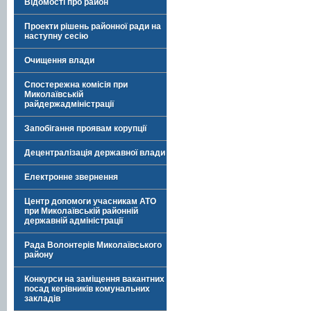
Відомості про район
Проекти рішень районної ради на
наступну сесію
Очищення влади
Спостережна комісія при
Миколаївській
райдержадміністрації
Запобігання проявам корупції
Децентралізація державної влади
Електронне звернення
Центр допомоги учасникам АТО
при Миколаївській районній
державній адміністрації
Рада Волонтерів Миколаївського
району
Конкурси на заміщення вакантних
посад керівників комунальних
закладів