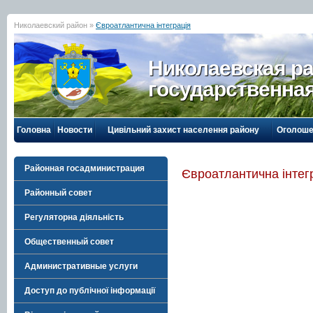
Николаевский район »
Євроатлантична інтеграція
Николаевская р
государственна
Головна
Новости
Цивільний захист населення району
Оголоше
Районная госадминистрация
Євроатлантична інтег
Районный совет
Регуляторна діяльність
Общественный совет
Административные услуги
Доступ до публічної інформації