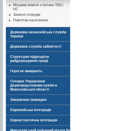
Місцева комісія з питань ТЕБ і
НС
Захисні споруди
Пам’ятки населенню
Державна казначейська служба
України
Державна служба зайнятості
Структурні підрозділи
райдержадміністрації
Герої не вмирають
Головне Управління
Держпродспоживслужби в
Миколаївської області
Звернення громадян
Європейська інтеграція
Євроатлантична інтеграція
Миколаївський районний відділ №