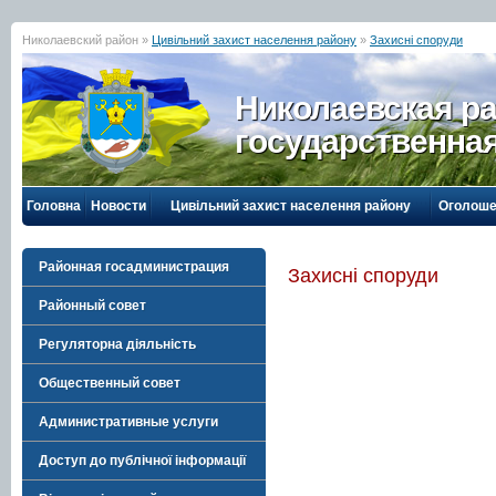
Николаевский район »
Цивільний захист населення району
»
Захисні споруди
Николаевская р
государственна
Головна
Новости
Цивільний захист населення району
Оголоше
Районная госадминистрация
Захисні споруди
Районный совет
Регуляторна діяльність
Общественный совет
Административные услуги
Доступ до публічної інформації