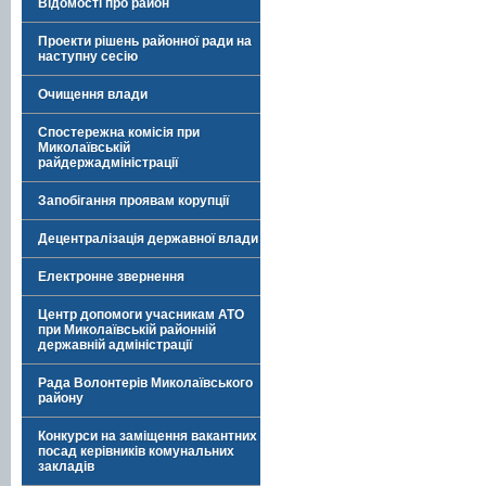
Відомості про район
Проекти рішень районної ради на
наступну сесію
Очищення влади
Спостережна комісія при
Миколаївській
райдержадміністрації
Запобігання проявам корупції
Децентралізація державної влади
Електронне звернення
Центр допомоги учасникам АТО
при Миколаївській районній
державній адміністрації
Рада Волонтерів Миколаївського
району
Конкурси на заміщення вакантних
посад керівників комунальних
закладів