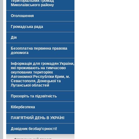
територіальних громад
Миколаївського району
Оголошення
Громадська рада
Дія
Безоплатна первинна правова
допомога
Інформація для громадян України,
які проживають на тимчасово
окупованих територіях
Автономної Республіки Крим, м.
Севастополя, Донецької та
Луганської областей
Прозоріть та підзвітність
Кібербезпека
ПАМ'ЯТНИЙ ДЕНЬ В УКРАЇНІ
Довідник безбар'єрності!