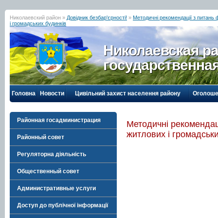
Николаевский район »
Довідник безбар'єрності!
»
Методичні рекомендації з питань
і громадських будинків
Николаевская р
государственна
Головна
Новости
Цивільний захист населення району
Оголоше
Районная госадминистрация
Методичні рекомендац
житлових і громадськи
Районный совет
Регуляторна діяльність
Общественный совет
Административные услуги
Доступ до публічної інформації